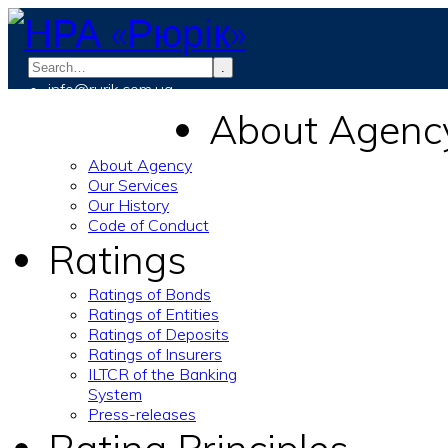
.
info@rurik.com.ua
+38 (099) 037-19-83
About Agenc
About Agency
Our Services
Our History
Code of Conduct
Ratings
Ratings of Bonds
Ratings of Entities
Ratings of Deposits
Ratings of Insurers
ILTCR of the Banking
System
Press-releases