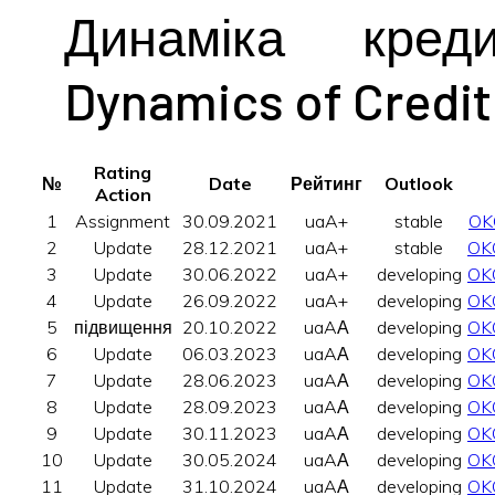
Динаміка кред
Dynamics of Credit
Rating
№
Date
Рейтинг
Outlook
Action
1
Assignment
30.09.2021
uaA+
stable
OK
2
Update
28.12.2021
uaA+
stable
OK
3
Update
30.06.2022
uaA+
developing
OK
4
Update
26.09.2022
uaA+
developing
OK
5
підвищення
20.10.2022
uaAА
developing
OK
6
Update
06.03.2023
uaAА
developing
OK
7
Update
28.06.2023
uaAА
developing
OK
8
Update
28.09.2023
uaAА
developing
OK
9
Update
30.11.2023
uaAА
developing
OK
10
Update
30.05.2024
uaAА
developing
OK
11
Update
31.10.2024
uaAА
developing
OK