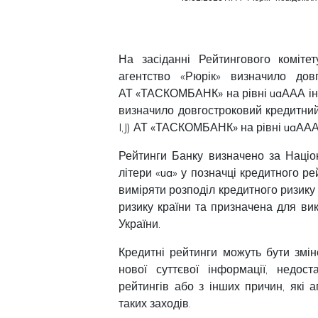
На засіданні Рейтингового коміте
агентство «Рюрік» визначило дов
АТ «ТАСКОМБАНК»
на рівні
uaААА
ін
визначило довгостроковий кредитний 
I,J)
АТ «ТАСКОМБАНК»
на рівні
uaАА
Рейтинги Банку визначено за Наці
літери «
ua
» у позначці кредитного р
виміряти розподіл кредитного ризику
ризику країни та призначена для в
України.
Кредитні рейтинги можуть бути змін
нової суттєвої інформації, недост
рейтингів або з інших причин, які 
таких заходів.