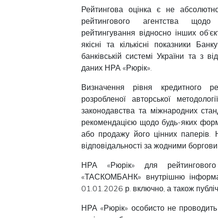
Рейтингова оцінка є не абсолютн
рейтингового агентства щодо н
рейтингування відносно інших об’єк
якісні та кількісні показники Бан
банківській системі України та з в
даних НРА «Рюрік».
Визначення рівня кредитного ре
розробленої авторської методолог
законодавства та міжнародних стан
рекомендацією щодо будь-яких форм 
або продажу його цінних паперів. 
відповідальності за жодними боргови
НРА «Рюрік» для рейтингового
«ТАСКОМБАНК» внутрішню інформаці
01.01.2026 р. включно, а також публі
НРА «Рюрік» особисто не проводить 