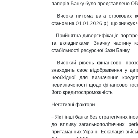
паперів Банку було представлено О
– Висока питома вага строкових ко
станом на 01.01.2026 р.), що знижує ч
– Прийнятна диверсифікація портфе
та вкладниками. Значну частину к
стабільності ресурсної бази Банку.
– Високий рівень фінансової прозо
знаходить своє відображення у дет
необхідної для визначення кредит
невизначеності щодо фінансово-госп
його кредитоспроможність.
Негативні фактори:
– Як і інші банки без стратегічних ін
до впливу загальнополітичних, рег
притаманних Україні. Ескалація військ