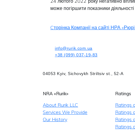
24 лютого 2022 року негативно вплив
може погіршити показники діяльності
Cторінка Компанії на сайті НРА «Рюрі
info@rurik.com.ua
+38 (099) 037-19-83
04053 Kyiv, Sichovykh Striltsiv st., 52-A
NRA «Rurik»
Ratings
About Rurik LLC
Ratings 
Services We Provide
Ratings o
Our History
Ratings 
Ratings o