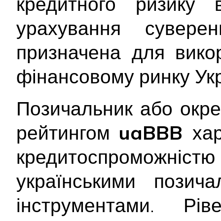
кредитного ризику 
урахування сувере
призначена для вико
фінансовому ринку Укр
Позичальник або окре
рейтингом
uaBBB
ха
кредитоспроможніс
українськими позич
інструментами. Рів