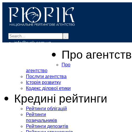
.
info@rurik.com.ua
+38 (099) 037-19-83
Про агентст
Про
агентство
Послуги агентства
Історія розвитку
Кодекс ділової етики
Кредині рейтинги
Рейтинги облігацій
Рейтинги
позичальників
Рейтинги депозитів