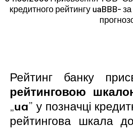
кредитного рейтингу uaBBB- з
прогнозо
Рейтинг банку при
рейтинговою шкало
„
ua
” у позначці креди
рейтингова шкала до