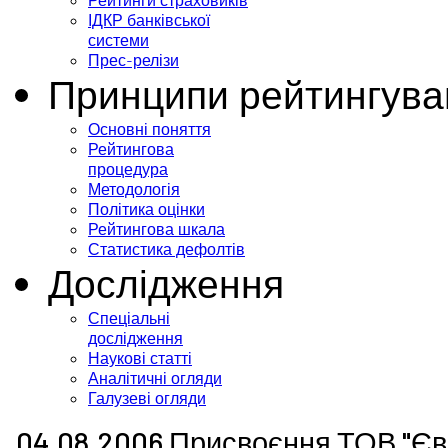
Рейтинги страховиків
ІДКР банківської
системи
Прес-релізи
Принципи рейтингува
Основні поняття
Рейтингова
процедура
Методологія
Політика оцінки
Рейтингова шкала
Статистика дефолтів
Дослідження
Спеціальні
дослідження
Наукові статті
Аналітичні огляди
Галузеві огляди
04.08.2006 Присвоєння ТОВ "Єв