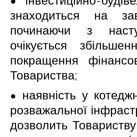
• інвестиційно-буді
знаходиться на зав
починаючи з насту
очікується збільшен
покращення фінансов
Товариства;
• наявність у котедж
розважальної інфраст
дозволить Товариств