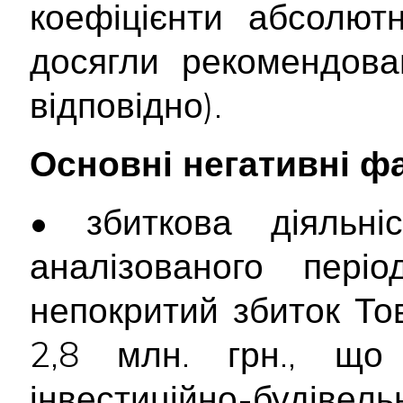
коефіцієнти абсолютн
досягли рекомендова
відповідно).
Основні негативні ф
• збиткова діяльні
аналізованого пері
непокритий збиток То
2,8 млн. грн., що
інвестиційно-будівельн