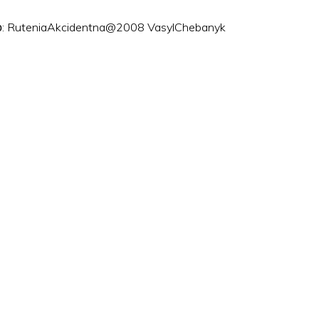
ого: RuteniaAkcidentna@2008 VasylChebanyk