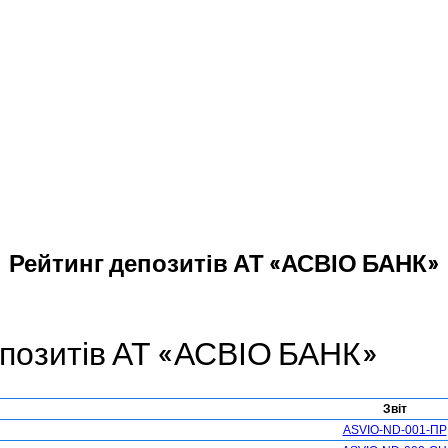
Рейтинг депозитів АТ «АСВІО БАНК»
епозитів АТ «АСВІО БАНК»
Звіт
ASVIO-ND-001-ПР