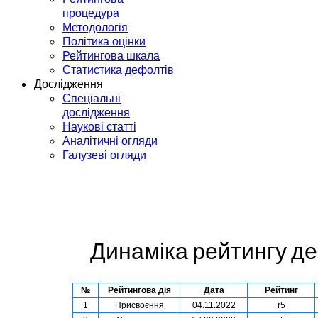
процедура
Методологія
Політика оцінки
Рейтингова шкала
Статистика дефолтів
Дослідження
Спеціальні
дослідження
Наукові статті
Аналітичні огляди
Галузеві огляди
Динаміка рейтингу д
№
Рейтингова дія
Дата
Рейтинг
1
Присвоєння
04.11.2022
r5