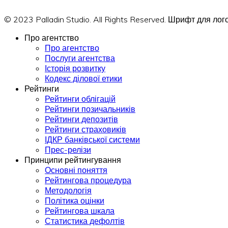
© 2023 Palladin Studio. All Rights Reserved. Шрифт для л
Про агентство
Про агентство
Послуги агентства
Історія розвитку
Кодекс ділової етики
Рейтинги
Рейтинги облігацій
Рейтинги позичальників
Рейтинги депозитів
Рейтинги страховиків
ІДКР банківської системи
Прес-релізи
Принципи рейтингування
Основні поняття
Рейтингова процедура
Методологія
Політика оцінки
Рейтингова шкала
Статистика дефолтів