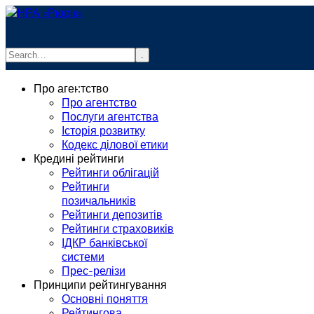
.
info@rurik.com.ua
Про агентство
+38 (099) 037-19-83
Про агентство
Послуги агентства
Історія розвитку
Кодекс ділової етики
Кредині рейтинги
Рейтинги облігацій
Рейтинги
позичальників
Рейтинги депозитів
Рейтинги страховиків
ІДКР банківської
системи
Прес-релізи
Принципи рейтингування
Основні поняття
Рейтингова