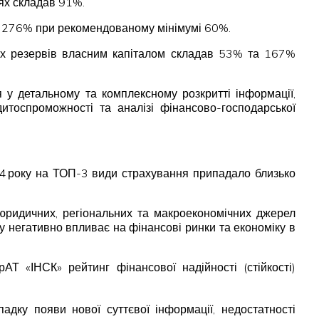
іях складав 91%.
адав 276% при рекомендованому мінімумі 60%.
ових резервів власним капіталом складав 53% та 167%
 у детальному та комплексному розкритті інформації,
дитоспроможності та аналізі фінансово-господарської
24 року на ТОП-3 види страхування припадало близько
, юридичних, регіональних та макроекономічних джерел
ку негативно впливає на фінансові ринки та економіку в
АТ «ІНСК» рейтинг фінансової надійності (стійкості)
адку появи нової суттєвої інформації, недостатності