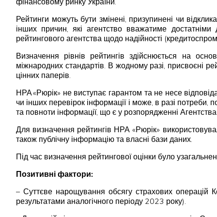
фінансовому ринку України.
Рейтинги можуть бути змінені, призупинені чи відклика
інших причин, які агентство вважатиме достатніми 
рейтингового агентства щодо надійності (кредитоспромо
Визначення рівнів рейтингів здійснюється на осно
міжнародних стандартів. В жодному разі, присвоєні р
цінних паперів.
НРА «Рюрік» не виступає гарантом та не несе відпові
чи інших перевірок інформації і може, в разі потреби, 
та повноти інформації, що є у розпорядженні Агентства
Для визначення рейтингів НРА «Рюрік» використовувал
також публічну інформацію та власні бази даних.
Під час визначення рейтингової оцінки було узагальнен
Позитивні фактори:
– Суттєве нарощування обсягу страхових операцій Ко
результатами аналогічного періоду 2023 року).