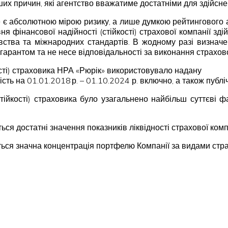
ших причин, які агентство вважатиме достатніми для здійсне
не є абсолютною мірою ризику, а лише думкою рейтингового аг
ня фінансової надійності (стійкості) страхової компанії зд
вства та міжнародних стандартів. В жодному разі визна
гарантом та не несе відповідальності за виконання страхов
ості) страховика НРА «Рюрік» використовувало надану
ть на 01.01.2018 р. – 01.10.2024 р. включно, а також публі
тійкості) страховика було узагальнено найбільш суттєві ф
ься достатні значення показників ліквідності страхової комп
ься значна концентрація портфелю Компанії за видами страх