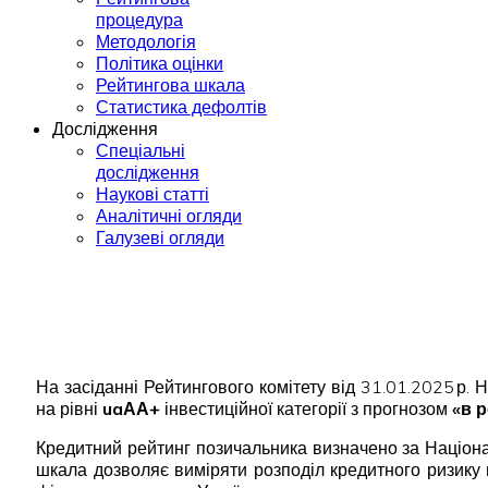
процедура
Методологія
Політика оцінки
Рейтингова шкала
Статистика дефолтів
Дослідження
Спеціальні
дослідження
Наукові статті
Аналітичні огляди
Галузеві огляди
На засіданні Рейтингового комітету від 31.01.2025 р.
на рівні
uaАА+
інвестиційної категорії з прогнозом
«в р
Кредитний рейтинг позичальника визначено за Націона
шкала дозволяє виміряти розподіл кредитного ризику 