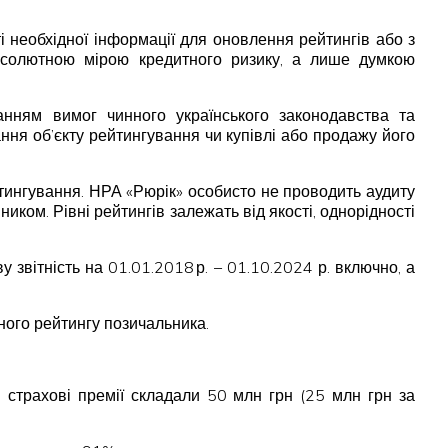
ті необхідної інформації для оновлення рейтингів або з
 абсолютною мірою кредитного ризику, а лише думкою
анням вимог чинного українського законодавства та
ня об’єкту рейтингування чи купівлі або продажу його
тингування. НРА «Рюрік» особисто не проводить аудиту
иком. Рівні рейтингів залежать від якості, однорідності
вітність на 01.01.2018 р. – 01.10.2024 р. включно, а
ного рейтингу позичальника.
 страхові премії складали 50 млн грн (25 млн грн за