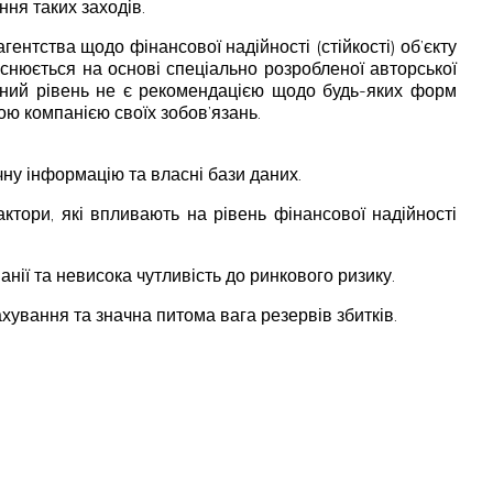
ння таких заходів.
ентства щодо фінансової надійності (стійкості) об’єкту
ійснюється на основі спеціально розробленої авторської
чений рівень не є рекомендацією щодо будь-яких форм
ою компанією своїх зобов’язань.
чну інформацію та власні бази даних.
актори, які впливають на рівень фінансової надійності
анії та невисока чутливість до ринкового ризику.
ування та значна питома вага резервів збитків.