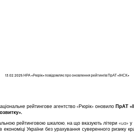
13.02.2025 НРА «Рюрік» повідомляє про оновлення рейтингів ПрАТ «ІНСК»
 Національне рейтингове агентство «Рюрік» оновило
ПрАТ «
озвитку».
льною рейтинговою шкалою, на що вказують літери «ua» у 
в економіці України без урахування суверенного ризику к