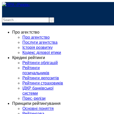
.
info@rurik.com.ua
Про агентство
+38 (099) 037-19-83
Про агентство
Послуги агентства
Історія розвитку
Кодекс ділової етики
Кредині рейтинги
Рейтинги облігацій
Рейтинги
позичальників
Рейтинги депозитів
Рейтинги страховиків
ІДКР банківської
системи
Прес-релізи
Принципи рейтингування
Основні поняття
Рейтингова