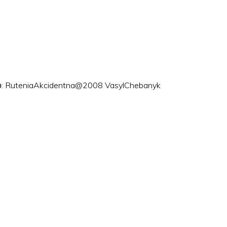
ого: RuteniaAkcidentna@2008 VasylChebanyk