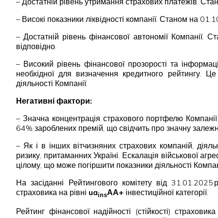
– Достатній рівень утримання страхових платежів. Ста
– Високі показники ліквідності компанії. Станом на 01.
– Достатній рівень фінансової автономії Компанії. 
відповідно.
– Високий рівень фінансової прозорості та інформац
необхідної для визначення кредитного рейтингу. Це 
діяльності Компанії.
Негативні фактори:
– Значна концентрація страхового портфелю Компанії
64% зароблених премій, що свідчить про значну залежні
– Як і в інших вітчизняних страхових компаній, діял
ризику, притаманних Україні. Ескалація військової агр
цілому, що може погіршити показники діяльності Компан
На засіданні Рейтингового комітету від 31.01.2025 
страховика на рівні
ua
АА+
інвестиційної категорії.
ins
Рейтинг фінансової надійності (стійкості) страхови