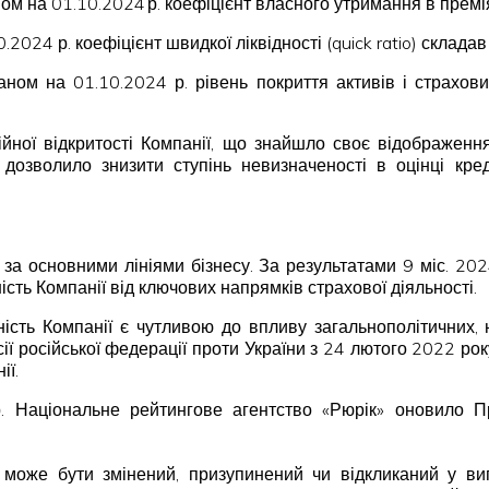
ном на 01.10.2024 р. коефіцієнт власного утримання в прем
10.2024 р. коефіцієнт швидкої ліквідності (quick ratio) скл
Станом на 01.10.2024 р. рівень покриття активів і страх
ійної відкритості Компанії, що знайшло своє відображення
дозволило знизити ступінь невизначеності в оцінці кре
 за основними лініями бізнесу. За результатами 9 міс. 20
сть Компанії від ключових напрямків страхової діяльності.
ьність Компанії є чутливою до впливу загальнополітичних
есії російської федерації проти України з 24 лютого 2022 ро
ії.
р. Національне рейтингове агентство «Рюрік» оновило Пр
ка може бути змінений, призупинений чи відкликаний у вип