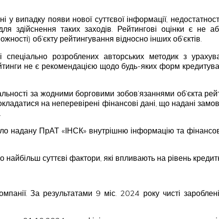
ні у випадку появи нової суттєвої інформації, недостатнос
для здійснення таких заходів. Рейтингові оцінки є не
жності) об’єкту рейтингування відносно інших об’єктів.
ві спеціально розроблених авторських методик з урахув
ейтинги не є рекомендацією щодо будь-яких форм кредитуван
дальності за жодними борговими зобов’язаннями об’єкта рей
покладатися на неперевірені фінансові дані, що надані замовн
.
о надану ПрАТ «ІНСК» внутрішню інформацію та фінансову з
о найбільш суттєві фактори, які впливають на рівень кредит
мпанії. За результатами 9 міс. 2024 року чисті зароблені