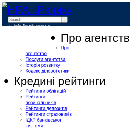
.
info@rurik.com.ua
+38 (099) 037-19-83
Про агентст
Про
агентство
Послуги агентства
Історія розвитку
Кодекс ділової етики
Кредині рейтинги
Рейтинги облігацій
Рейтинги
позичальників
Рейтинги депозитів
Рейтинги страховиків
ІДКР банківської
системи