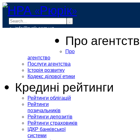
.
info@rurik.com.ua
+38 (099) 037-19-83
Про агентст
Про
агентство
Послуги агентства
Історія розвитку
Кодекс ділової етики
Кредині рейтинги
Рейтинги облігацій
Рейтинги
позичальників
Рейтинги депозитів
Рейтинги страховиків
ІДКР банківської
системи