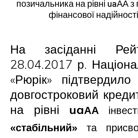
позичальника на рівні uaАА з
фінансової надійності
На засіданні Рейт
28.04.2017 р. Націон
«Рюрік» підтвердил
довгостроковий креди
на рівні
ua
AA
інвес
«стабільний»
та присв