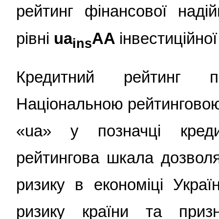
рейтинг фінансової надій
рівні
ua
AA
інвестиційної 
ins
Кредитний рейтинг п
Національною рейтинговою
«ua» у позначці креди
рейтингова шкала дозволя
ризику в економіці Украї
ризику країни та приз