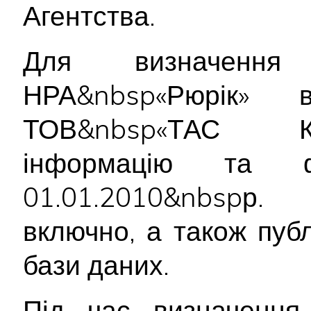
Агентства.
Для визначення 
НРА&nbsp«Рюрік» в
ТОВ&nbsp«ТАС К
інформацію та ф
01.01.2010&nbspр.
включно, а також пуб
бази даних.
Під час визначення 