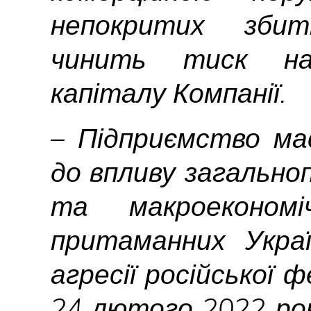
непокритих збит
чинить тиск на
капіталу Компанії.
– Підприємство ма
до впливу загально
та макроекономі
притаманних Україн
агресії російської 
24 лютого 2022 ро