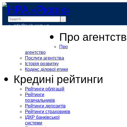
.
info@rurik.com.ua
+38 (099) 037-19-83
Про агентст
Про
агентство
Послуги агентства
Історія розвитку
Кодекс ділової етики
Кредині рейтинги
Рейтинги облігацій
Рейтинги
позичальників
Рейтинги депозитів
Рейтинги страховиків
ІДКР банківської
системи