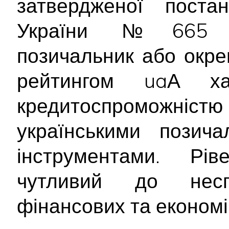
затвердженої постан
України №665 ві
позичальник або окре
рейтингом uaА хар
кредитоспроможніс
українськими позич
інструментами. Рів
чутливий до неспр
фінансових та економі