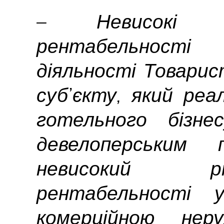
– Невисокі зн
рентабельност
діяльності Товари
суб’єкту, який реа
готельного бізн
девелоперським
невисокий рі
рентабельності 
комерційною неру