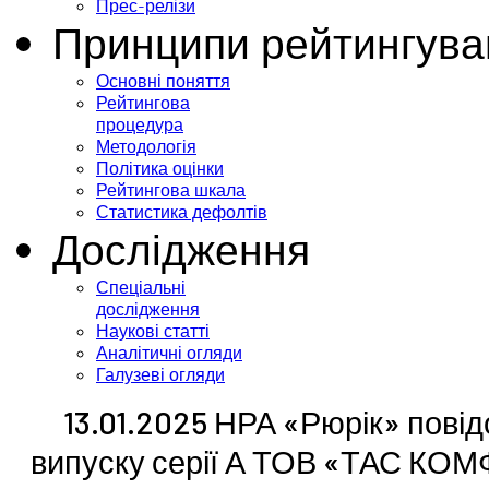
Прес-релізи
Принципи рейтингува
Основні поняття
Рейтингова
процедура
Методологія
Політика оцінки
Рейтингова шкала
Статистика дефолтів
Дослідження
Спеціальні
дослідження
Наукові статті
Аналітичні огляди
Галузеві огляди
13.01.2025 НРА «Рюрік» пові
випуску серії А ТОВ «ТАС КОМ