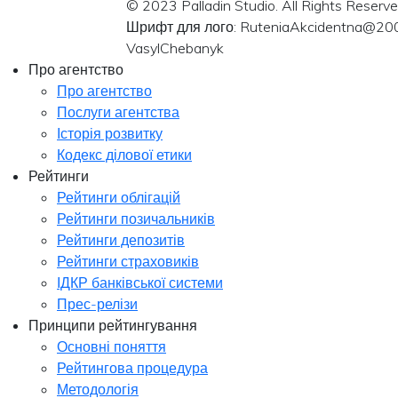
© 2023 Palladin Studio. All Rights Reserve
Шрифт для лого: RuteniaAkcidentna@20
VasylChebanyk
Про агентство
Про агентство
Послуги агентства
Історія розвитку
Кодекс ділової етики
Рейтинги
Рейтинги облігацій
Рейтинги позичальників
Рейтинги депозитів
Рейтинги страховиків
ІДКР банківської системи
Прес-релізи
Принципи рейтингування
Основні поняття
Рейтингова процедура
Методологія