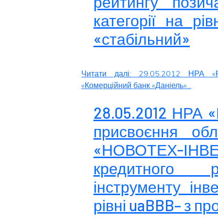
рейтингу позича
категорії на рі
«стабільний»
Читати далі: 29.05.2012 НРА «
«Комерційний банк «Даніель»...
28.05.2012 НРА 
присвоєння обл
«НОВОТЕХ-ІНВЕ
кредитного р
інструменту інве
рівні uaBBB– з п