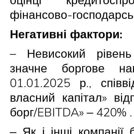
фінансово-господарськ
Негативні фактори:
– Невисокий рівень 
значне боргове на
01.01.2025 р., спів
власний капітал» ві
борг/EBITDA» ‒ 420% .
‒ Як і інші компанії 