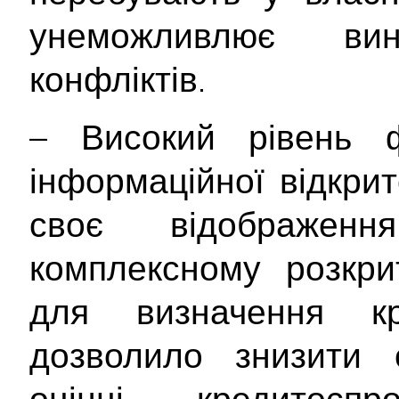
унеможливлює вин
конфліктів.
– Високий рівень ф
інформаційної відкри
своє відображе
комплексному розкрит
для визначення кр
дозволило знизити с
оцінці кредитосп