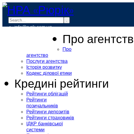
.
info@rurik.com.ua
+38 (099) 037-19-83
Про агентст
Про
агентство
Послуги агентства
Історія розвитку
Кодекс ділової етики
Кредині рейтинги
Рейтинги облігацій
Рейтинги
позичальників
Рейтинги депозитів
Рейтинги страховиків
ІДКР банківської
системи