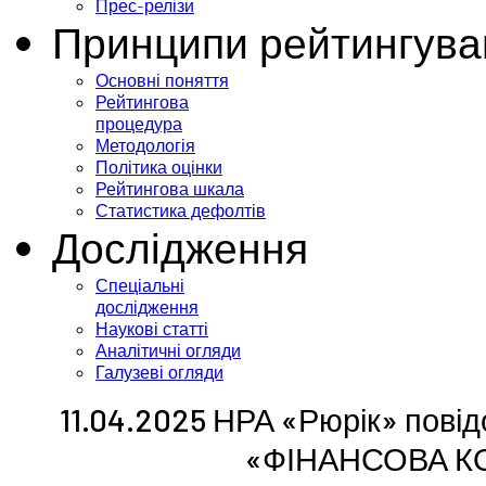
Прес-релізи
Принципи рейтингува
Основні поняття
Рейтингова
процедура
Методологія
Політика оцінки
Рейтингова шкала
Статистика дефолтів
Дослідження
Спеціальні
дослідження
Наукові статті
Аналітичні огляди
Галузеві огляди
11.04.2025 НРА «Рюрік» пові
«ФІНАНСОВА К