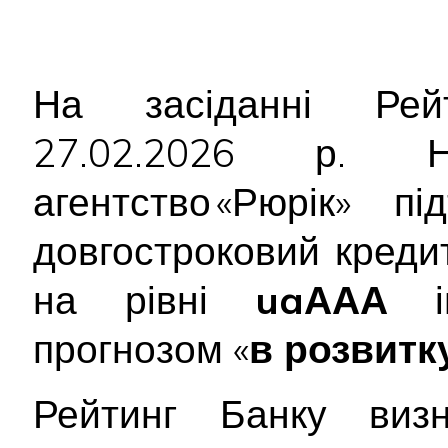
На засіданні Рейт
27.02.2026 р. На
агентство «Рюрік» п
довгостроковий креди
на рівні
uaААА
ін
прогнозом «
в розвитк
Рейтинг Банку виз