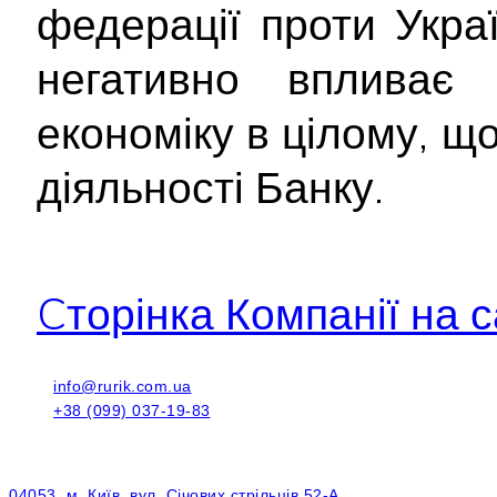
федерації проти Укра
негативно впливає
економіку в цілому, щ
діяльності Банку.
Cторінка Компанії на с
info@rurik.com.ua
+38 (099) 037-19-83
04053, м. Київ, вул. Січових стрільців 52-А