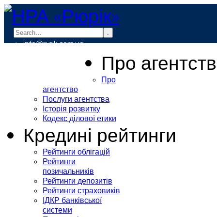
.
info@rurik.com.ua
+38 (099) 037-19-83
Про агентст
Про
агентство
Послуги агентства
Історія розвитку
Кодекс ділової етики
Кредині рейтинги
Рейтинги облігацій
Рейтинги
позичальників
Рейтинги депозитів
Рейтинги страховиків
ІДКР банківської
системи