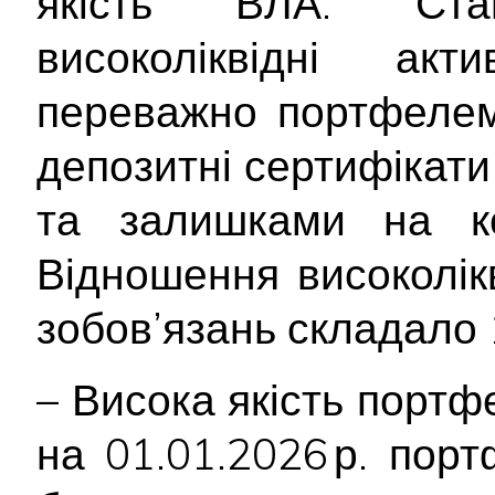
якість ВЛА. Ста
високоліквідні ак
переважно портфелем
депозитні сертифікати
та залишками на ко
Відношення високолік
зобов’язань складало
– Висока якість портф
на 01.01.2026 р. пор