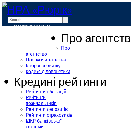
.
info@rurik.com.ua
+38 (099) 037-19-83
Про агентст
Про
агентство
Послуги агентства
Історія розвитку
Кодекс ділової етики
Кредині рейтинги
Рейтинги облігацій
Рейтинги
позичальників
Рейтинги депозитів
Рейтинги страховиків
ІДКР банківської
системи