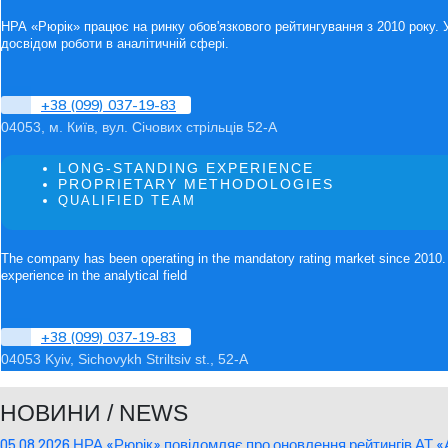
НРА «Рюрік» працює на ринку обов'язкового рейтингування з 2010 року. 
досвідом роботи в аналітичній сфері.
+38 (099) 037-19-83
04053, м. Київ, вул. Січових стрільців 52-А
LONG-STANDING EXPERIENCE
PROPRIETARY METHODOLOGIES
QUALIFIED TEAM
The company has been operating in the mandatory rating market since 2010. 
experience in the analytical field
+38 (099) 037-19-83
04053 Kyiv, Sichovykh Striltsiv st., 52-A
НОВИНИ / NEWS
05.08.2026 НРА «Рюрік» повідомляє про оновлення рейтингів АТ