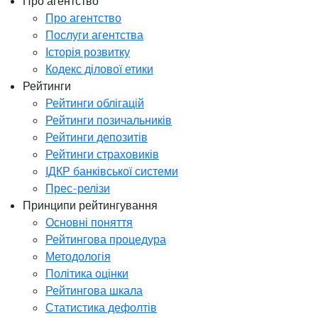
Про агентство
Про агентство
Послуги агентства
Історія розвитку
Кодекс ділової етики
Рейтинги
Рейтинги облігацій
Рейтинги позичальників
Рейтинги депозитів
Рейтинги страховиків
ІДКР банківської системи
Прес-релізи
Принципи рейтингування
Основні поняття
Рейтингова процедура
Методологія
Політика оцінки
Рейтингова шкала
Статистика дефолтів