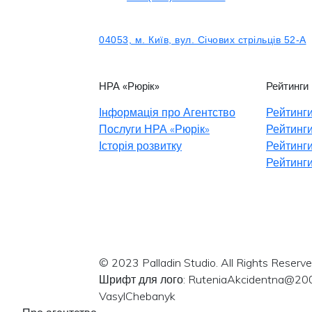
04053, м. Київ, вул. Січових стрільців 52-А
НРА «Рюрік»
Рейтинги
Інформація про Агентство
Рейтинги
Послуги НРА «Рюрік»
Рейтинги
Історія розвитку
Рейтинги
Рейтинги
© 2023 Palladin Studio. All Rights Reserve
Шрифт для лого: RuteniaAkcidentna@20
VasylChebanyk