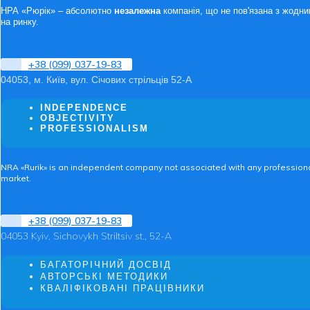
НРА «Рюрік» – абсолютно
незалежна
компанія, що не пов'язана з жодни
на ринку.
+38 (099) 037-19-83
04053, м. Київ, вул. Січових стрільців 52-А
INDEPENDENCE
OBJECTIVITY
PROFESSIONALISM
NRA «Rurik» is an independent company not associated with any professional 
market.
+38 (099) 037-19-83
04053 Kyiv, Sichovykh Striltsiv st., 52-A
БАГАТОРІЧНИЙ ДОСВІД
АВТОРСЬКІ МЕТОДИКИ
КВАЛІФІКОВАНІ ПРАЦІВНИКИ