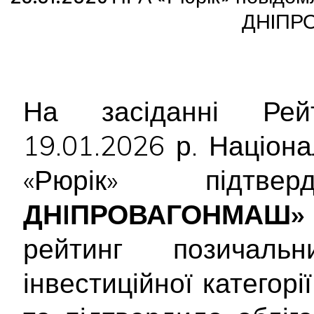
ДНIПР
На засіданні Рейт
19.01.2026 р. Націон
«Рюрік» підт
ДНIПРОВАГОНМАШ»
рейтинг позича
інвестиційної категор