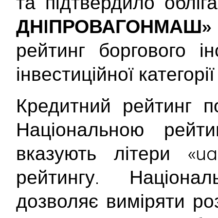
та підтвердило обліг
ДНIПРОВАГОНМАШ»
рейтинг боргового і
інвестиційної категорі
Кредитний рейтинг п
Національною рейт
вказують літери «ua
рейтингу. Націона
дозволяє виміряти ро