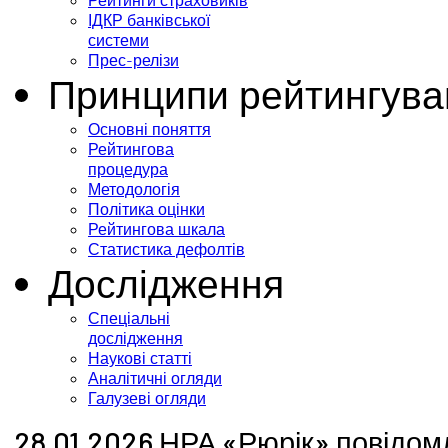
Рейтинги страховиків
ІДКР банківської
системи
Прес-релізи
Принципи рейтингува
Основні поняття
Рейтингова
процедура
Методологія
Політика оцінки
Рейтингова шкала
Статистика дефолтів
Дослідження
Спеціальні
дослідження
Наукові статті
Аналітичні огляди
Галузеві огляди
28.01.2026 НРА «Рюрік» повідом