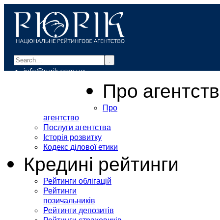
.
info@rurik.com.ua
+38 (099) 037-19-83
Про агентст
Про
агентство
Послуги агентства
Історія розвитку
Кодекс ділової етики
Кредині рейтинги
Рейтинги облігацій
Рейтинги
позичальників
Рейтинги депозитів