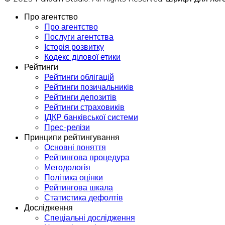
Про агентство
Про агентство
Послуги агентства
Історія розвитку
Кодекс ділової етики
Рейтинги
Рейтинги облігацій
Рейтинги позичальників
Рейтинги депозитів
Рейтинги страховиків
ІДКР банківської системи
Прес-релізи
Принципи рейтингування
Основні поняття
Рейтингова процедура
Методологія
Політика оцінки
Рейтингова шкала
Статистика дефолтів
Дослідження
Спеціальні дослідження