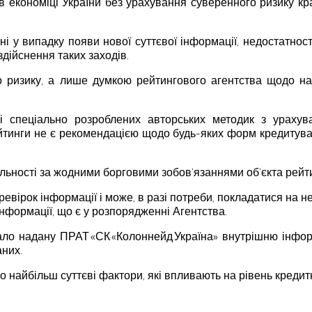
в економіці України без урахування суверенного ризику к
ні у випадку появи нової суттєвої інформації, недостатнос
здійснення таких заходів.
 ризику, а лише думкою рейтингового агентства щодо над
ві спеціально розроблених авторських методик з урахув
ейтинги не є рекомендацією щодо будь-яких форм кредитуван
альності за жодними борговими зобов’язаннями об’єкта рейт
евірок інформації і може, в разі потреби, покладатися на не
 інформації, що є у розпорядженні Агентства.
о надану ПРАТ «СК «Колоннейд Україна» внутрішню інформац
аних.
о найбільш суттєві фактори, які впливають на рівень кредит