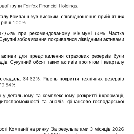
ї групи Fairfax Financial Holdings.
талу Компанії був високим: співвідношення прийнятних
 рівні 100%.
 297,63% при рекомендованому мінімумі 60%. Частка
 Сукупні зобов’язання покривалися ліквідними активами
і активи для представлення страхових резервів були
дів. Сукупний обсяг таких активів протягом I кварталу
 складала 64,62%. Рівень покриття технічних резервів
79,64%.
 у детальному та комплексному розкритті інформації,
дитоспроможності та аналізі фінансово-господарської
сті Компанії на ринку. За результатами 3 місяців 2026