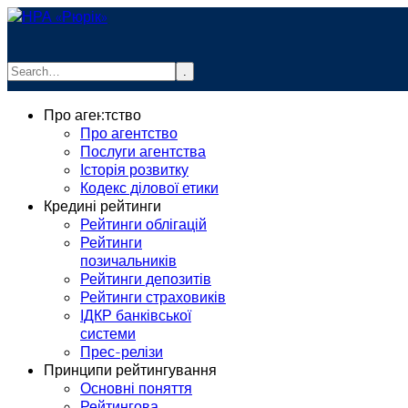
.
info@rurik.com.ua
Про агентство
+38 (099) 037-19-83
Про агентство
Послуги агентства
Історія розвитку
Кодекс ділової етики
Кредині рейтинги
Рейтинги облігацій
Рейтинги
позичальників
Рейтинги депозитів
Рейтинги страховиків
ІДКР банківської
системи
Прес-релізи
Принципи рейтингування
Основні поняття
Рейтингова