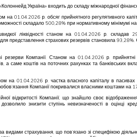
Колоннейд Україна» входить до складу міжнародної фінансово
м на 01.04.2026 р. обсяг прийнятного регулятивного капі
роможності складало 500,28% при нормативному мінімумі на
к швидкої ліквідності станом на 01.04.2026 р. складав
ів для представлення страхових резервів становила 93,28%.
ові резерви Компанії. Станом на 01.04.2026 р. прийнятн
в, а саме коштів на поточних рахунках та банківських вкла
ном на 01.04.2026 р. частка власного капіталу в пасивах
 зобов’язання Компанії покривалися власними коштами на 1
ійної відкритості Компанії, що знайшло своє відображення
дозволило знизити ступінь невизначеності в оцінці кре
а видами страхування, що пов’язано зі специфікою діяльно