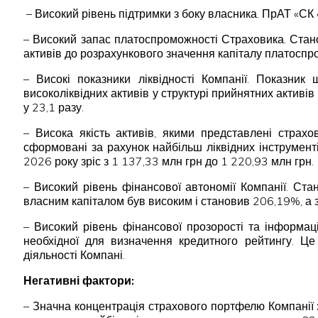
– Високий рівень підтримки з боку власника. ПрАТ «СК «
– Високий запас платоспроможності Страховика. Стано
активів до розрахункового значення капіталу платосп
– Високі показники ліквідності Компанії. Показни
високоліквідних активів у структурі прийнятних актив
у 23,1 разу.
– Висока якість активів, якими представлені страх
сформовані за рахунок найбільш ліквідних інструменті
2026 року зріс з 1 137,33 млн грн до 1 220,93 млн грн.
– Високий рівень фінансової автономії Компанії. Ста
власним капіталом був високим і становив 206,19%, а
– Високий рівень фінансової прозорості та інформац
необхідної для визначення кредитного рейтингу. Це 
діяльності Компані
.
Негативні фактори:
– Значна концентрація страхового портфелю Компанії з