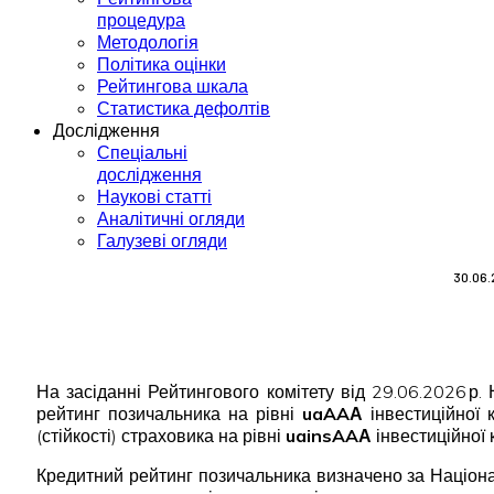
процедура
Методологія
Політика оцінки
Рейтингова шкала
Статистика дефолтів
Дослідження
Спеціальні
дослідження
Наукові статті
Аналітичні огляди
Галузеві огляди
30.06.
На засіданні Рейтингового комітету від 29.06.2026 р
рейтинг позичальника на рівні
uaAA
А
інвестиційної 
(стійкості) страховика на рівні
ua
ins
AA
А
інвестиційної к
Кредитний рейтинг позичальника визначено за Націона