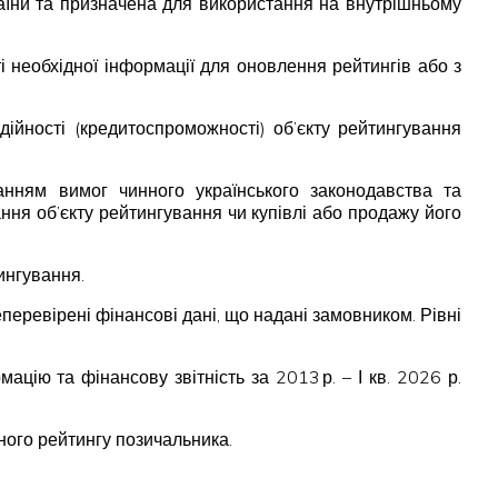
раїни та призначена для використання на внутрішньому
ті необхідної інформації для оновлення рейтингів або з
ійності (кредитоспроможності) об’єкту рейтингування
анням вимог чинного українського законодавства та
ня об’єкту рейтингування чи купівлі або продажу його
ингування.
перевірені фінансові дані, що надані замовником. Рівні
ію та фінансову звітність за 2013 р. – І кв. 2026 р.
ного рейтингу позичальника.