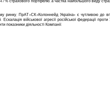
,47% страхового портфелю, а частка найбільшого виду стра
ному ринку, ПрАТ «СК «Колоннейд Україна» є чутливою до в
. Ескалація військової агресії російської федерації прот
ти показники діяльності Компанії.