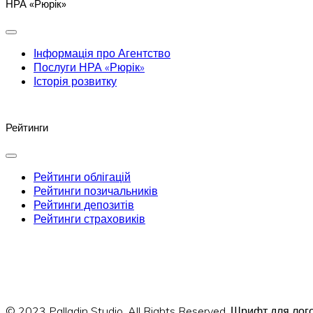
НРА «Рюрік»
Інформація про Агентство
Послуги НРА «Рюрік»
Історія розвитку
Рейтинги
Рейтинги облігацій
Рейтинги позичальників
Рейтинги депозитів
Рейтинги страховиків
© 2023 Palladin Studio. All Rights Reserved. Шрифт для л