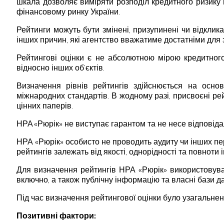
шкала дозволяє виміряти розподіл кредитного ризику 
фінансовому ринку України.
Рейтинги можуть бути змінені, призупинені чи відклика
інших причин, які агентство вважатиме достатніми для 
Рейтингові оцінки є не абсолютною мірою кредитного
відносно інших об’єктів.
Визначення рівнів рейтингів здійснюється на осно
міжнародних стандартів. В жодному разі, присвоєні р
цінних паперів.
НРА «Рюрік» не виступає гарантом та не несе відповід
НРА «Рюрік» особисто не проводить аудиту чи інших пер
рейтингів залежать від якості, однорідності та повноти
Для визначення рейтингів НРА «Рюрік» використовувал
включно, а також публічну інформацію та власні бази д
Під час визначення рейтингової оцінки було узагальнен
Позитивні фактори: