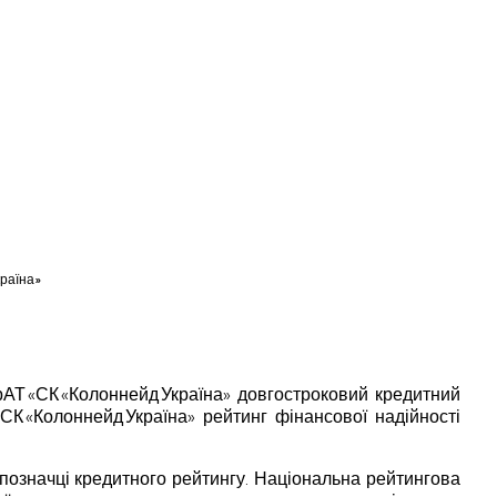
країна»
рАТ «СК «Колоннейд Україна» довгостроковий кредитний
СК «Колоннейд Україна» рейтинг фінансової надійності
позначці кредитного рейтингу. Національна рейтингова