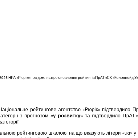
2026 НРА «Рюрік» повідомляє про оновлення рейтингів ПрАТ «СК «Колоннейд У
. Національне рейтингове агентство «Рюрік» підтвердило П
категорії з прогнозом
«
у
розвитку
»
та підтвердило ПрАТ «
атегорії.
льною рейтинговою шкалою, на що вказують літери «ua» у 