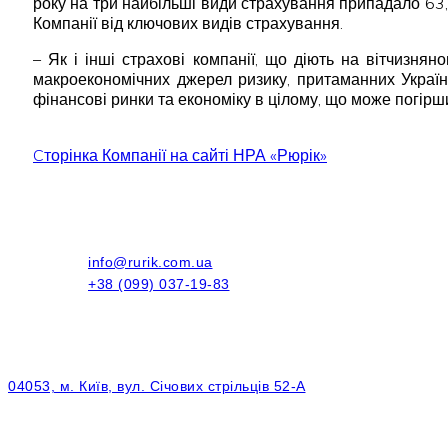
року на три найбільші види страхування припадало 63
Компанії від ключових видів страхування.
– Як і інші страхові компанії, що діють на вітчизня
макроекономічних джерел ризику, притаманних Україні
фінансові ринки та економіку в цілому, що може погірши
Cторінка Компанії на сайті НРА «Рюрік»
info@rurik.com.ua
+38 (099) 037-19-83
04053, м. Київ, вул. Січових стрільців 52-А