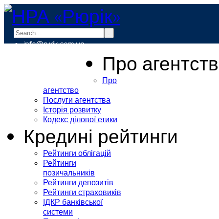
.
info@rurik.com.ua
+38 (099) 037-19-83
Про агентст
Про
агентство
Послуги агентства
Історія розвитку
Кодекс ділової етики
Кредині рейтинги
Рейтинги облігацій
Рейтинги
позичальників
Рейтинги депозитів
Рейтинги страховиків
ІДКР банківської
системи