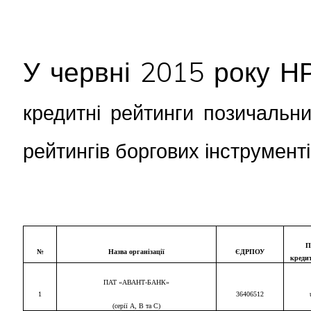
У червні 2015 року Н
кредитні рейтинги позичальни
рейтингів боргових інструменті
П
№
Назва організації
ЄДРПОУ
креди
ПАТ «АВАНТ-БАНК»
1
3640651
2
(серії А, В та С)