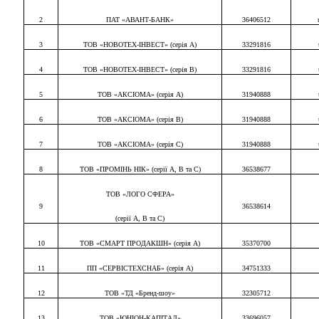
2
ПАТ «АВАНТ-БАНК»
3640651
2
3
ТОВ «НОВОТЕХ-ІНВЕСТ»
(серія
А)
3329181
6
4
ТОВ «НОВОТЕХ-ІНВЕСТ»
(серія В)
3329181
6
5
ТОВ «АКСІОМА» (серія А)
3194088
8
6
ТОВ «АКСІОМА» (серія
В
)
3194088
8
7
ТОВ «АКСІОМА» (серія С)
3194088
8
8
ТОВ «ПРОМІНЬ НІК»
(серії А,
В
та С)
3653867
7
ТОВ «ЛОГО СФЕРА»
9
3653861
4
(серії А, В та С)
10
ТОВ «СМАРТ ПРОДАКШН» (серія А)
35370
700
11
ПП «СЕРВІСТЕХСНАБ» (серія
A
)
3475133
3
12
ТОВ «ТД
«
Бренд-шоу»
32305712
13
ТОВ «ЮНІОН-КАПІТАЛ»
33696057