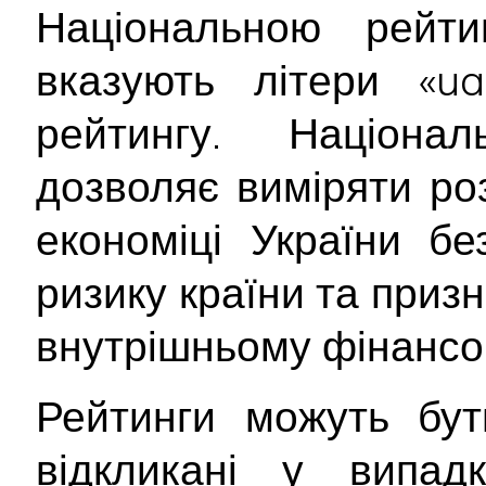
Національною рейт
вказують літери «ua
рейтингу. Націона
дозволяє виміряти ро
економіці України б
ризику країни та приз
внутрішньому фінансо
Рейтинги можуть бут
відкликані у випад