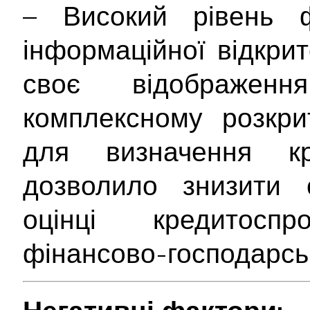
– Високий рівень ф
інформаційної відкри
своє відображе
комплексному розкрит
для визначення кр
дозволило знизити с
оцінці кредитосп
фінансово-господарськ