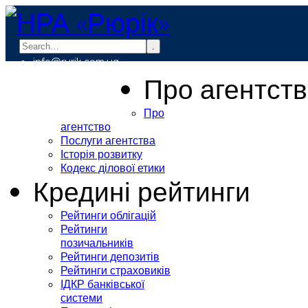
.
info@rurik.com.ua
+38 (099) 037-19-83
Про агентст
Про
агентство
Послуги агентства
Історія розвитку
Кодекс ділової етики
Кредині рейтинги
Рейтинги облігацій
Рейтинги
позичальників
Рейтинги депозитів
Рейтинги страховиків
ІДКР банківської
системи