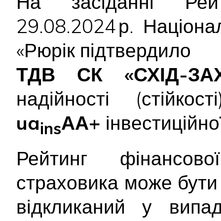
На засіданні Рейт
29.08.2024 р. Націон
«Рюрік підтвердило
ТДВ СК «СХІД-ЗАХ
надійності (стійкос
ua
АА+
інвестиційної
ins
Рейтинг фінансової
страховика може бути
відкликаний у випад