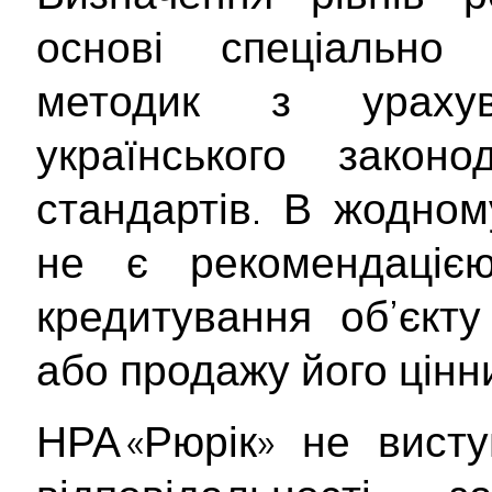
основі спеціально 
методик з ураху
українського закон
стандартів. В жодном
не є рекомендаціє
кредитування об’єкту
або продажу його цінн
НРА «Рюрік» не вист