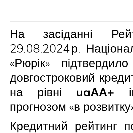
На засіданні Рейт
29.08.2024 р. Націон
«Рюрік» підтвердил
довгостроковий креди
на рівні
uaАА+
ін
прогнозом «в розвитку
Кредитний рейтинг п