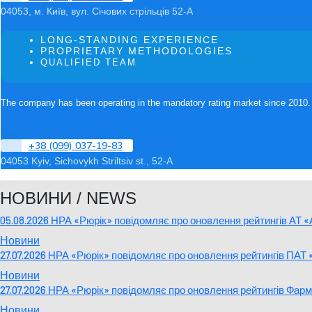
04053, м. Київ, вул. Січових стрільців 52-А
LONG-STANDING EXPERIENCE
PROPRIETARY METHODOLOGIES
QUALIFIED TEAM
The company has been operating in the mandatory rating market since 2010. T
+38 (099) 037-19-83
04053 Kyiv, Sichovykh Striltsiv st., 52-A
НОВИНИ / NEWS
05.08.2026 НРА «Рюрік» повідомляє про оновлення рейтингів АТ
Новини
27.07.2026 НРА «Рюрік» повідомляє про оновлення рейтингів ПА
Новини
27.07.2026 НРА «Рюрік» повідомляє про оновлення рейтингів Фа
Новини