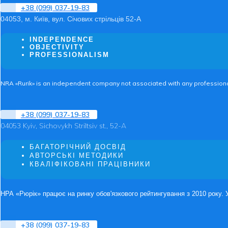
+38 (099) 037-19-83
04053, м. Київ, вул. Січових стрільців 52-А
INDEPENDENCE
OBJECTIVITY
PROFESSIONALISM
NRA «Rurik» is an independent company not associated with any professional 
+38 (099) 037-19-83
04053 Kyiv, Sichovykh Striltsiv st., 52-A
БАГАТОРІЧНИЙ ДОСВІД
АВТОРСЬКІ МЕТОДИКИ
КВАЛІФІКОВАНІ ПРАЦІВНИКИ
НРА «Рюрік» працює на ринку обов'язкового рейтингування з 2010 року. 
+38 (099) 037-19-83