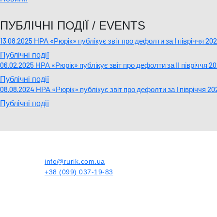
ПУБЛІЧНІ ПОДІЇ / EVENTS
13.08.2025 НРА «Рюрік» публікує звіт про дефолти за І півріччя 20
Публічні події
06.02.2025 НРА «Рюрік» публікує звіт про дефолти за ІІ півріччя 2
Публічні події
08.08.2024 НРА «Рюрік» публікує звіт про дефолти за І півріччя 20
Публічні події
info@rurik.com.ua
+38 (099) 037-19-83