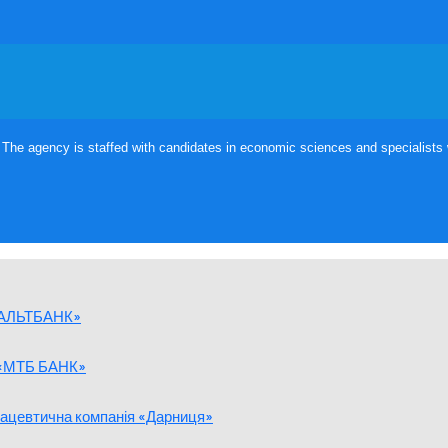
he agency is staffed with candidates in economic sciences and specialists wi
 «АЛЬТБАНК»
Т «МТБ БАНК»
рмацевтична компанія «Дарниця»