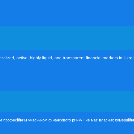
vilized, active, highly liquid, and transparent financial markets in Ukra
м професійним учасником фінансового ринку і не має власних комерційних