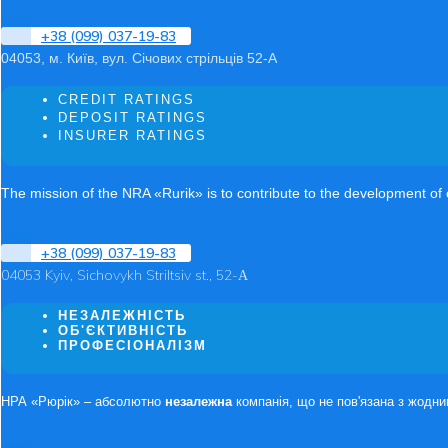
+38 (099) 037-19-83
04053, м. Київ, вул. Січових стрільців 52-А
CREDIT RATINGS
DEPOSIT RATINGS
INSURER RATINGS
The mission of the NRA «Rurik» is to contribute to the development of ci
+38 (099) 037-19-83
04053 Kyiv, Sichovykh Striltsiv st., 52-А
НЕЗАЛЕЖНІСТЬ
ОБ'ЄКТИВНІСТЬ
ПРОФЕСІОНАЛІЗМ
НРА «Рюрік» – абсолютно
незалежна
компанія, що не пов'язана з жодни