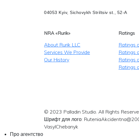
04053 Kyiv, Sichovykh Striltsiv st., 52-A
NRA «Rurik»
Ratings
About Rurik LLC
Ratings 
Services We Provide
Ratings o
Our History
Ratings 
Ratings o
© 2023 Palladin Studio. All Rights Reserve
Шрифт для лого: RuteniaAkcidentna@20
VasylChebanyk
Про агентство