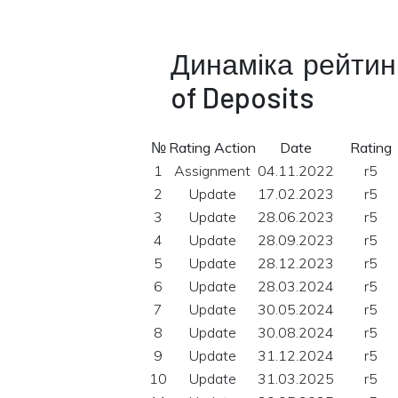
Динаміка рейтинг
of Deposits
№
Rating Action
Date
Rating
1
Assignment
04.11.2022
r5
2
Update
17.02.2023
r5
3
Update
28.06.2023
r5
4
Update
28.09.2023
r5
5
Update
28.12.2023
r5
6
Update
28.03.2024
r5
7
Update
30.05.2024
r5
8
Update
30.08.2024
r5
9
Update
31.12.2024
r5
10
Update
31.03.2025
r5