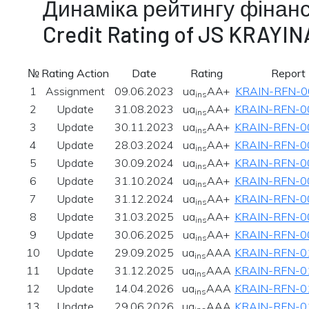
Динаміка рейтингу фінансо
Credit Rating of JS KRAYIN
№
Rating Action
Date
Rating
Report
1
Assignment
09.06.2023
ua
AA+
KRAIN-RFN-0
ins
2
Update
31.08.2023
ua
AA+
KRAIN-RFN-0
ins
3
Update
30.11.2023
ua
AA+
KRAIN-RFN-0
ins
4
Update
28.03.2024
ua
AA+
KRAIN-RFN-0
ins
5
Update
30.09.2024
ua
AA+
KRAIN-RFN-0
ins
6
Update
31.10.2024
ua
AA+
KRAIN-RFN-0
ins
7
Update
31.12.2024
ua
AA+
KRAIN-RFN-0
ins
8
Update
31.03.2025
ua
AA+
KRAIN-RFN-0
ins
9
Update
30.06.2025
ua
AA+
KRAIN-RFN-0
ins
10
Update
29.09.2025
ua
AAA
KRAIN-RFN-0
ins
11
Update
31.12.2025
ua
AAA
KRAIN-RFN-0
ins
12
Update
14.04.2026
ua
AAA
KRAIN-RFN-0
ins
13
Update
29.06.2026
ua
AAA
KRAIN-RFN-0