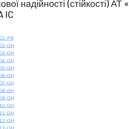
вої надійності (стійкості) АТ 
A IC
01-PR
02-OH
03-OH
04-OH
05-OH
06-OH
07-OH
08-OH
09-OH
10-OH
11-OH
12-OH
13-OH