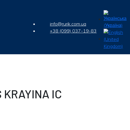
info@rurik.com.ua
+38 (099) 037-19-83
JS KRAYINA IC