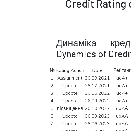
Credit Rating
Динаміка кре
Dynamics of Credi
№
Rating Action
Date
Рейтинг
1
Assignment
30.09.2021
uaA+
2
Update
28.12.2021
uaA+
3
Update
30.06.2022
uaA+
4
Update
26.09.2022
uaA+
5
підвищення
20.10.2022
uaAА
6
Update
06.03.2023
uaAА
7
Update
28.06.2023
uaAА
8
Update
28.09.2023
uaAА