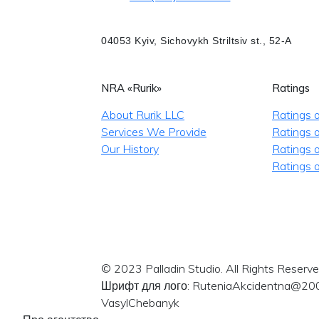
04053 Kyiv, Sichovykh Striltsiv st., 52-A
NRA «Rurik»
Ratings
About Rurik LLC
Ratings 
Services We Provide
Ratings o
Our History
Ratings 
Ratings o
© 2023 Palladin Studio. All Rights Reserve
Шрифт для лого: RuteniaAkcidentna@20
VasylChebanyk