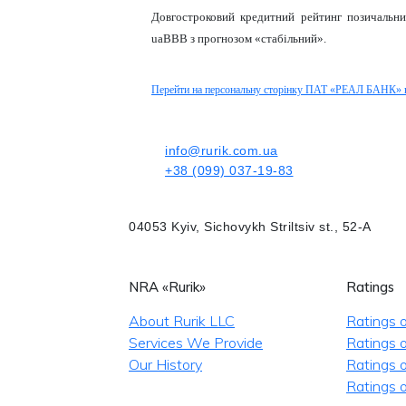
Довгостроковий кредитний рейтинг позичаль
uaBBB з прогнозом «стабільний».
Перейти на персональну сторінку ПАТ «РЕАЛ БАНК» н
info@rurik.com.ua
+38 (099) 037-19-83
04053 Kyiv, Sichovykh Striltsiv st., 52-A
NRA «Rurik»
Ratings
About Rurik LLC
Ratings 
Services We Provide
Ratings o
Our History
Ratings 
Ratings o