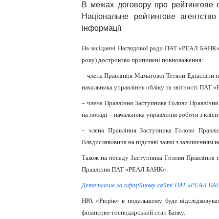
В межах договору про рейтингове
Національне рейтингове агентство
інформації:
На засіданні Наглядової ради ПАТ «РЕАЛ БАНК»
року) достроково припинені повноваження:
– члена Правління Маматової Тетяни Едіасівни н
начальника управління обліку та звітності ПАТ
– члена Правління Заступника Голови Правління 
на посаді – начальника управління роботи з кл
– члена Правління Заступника Голови Правлін
Владиславовича на підставі заяви з залишенням 
Також на посаду Заступника Голови Правління 
Правління ПАТ «РЕАЛ БАНК».
Детальніше на офіційному сайті ПАТ «РЕАЛ БА
НРА «Рюрік» в подальшому буде відслідковув
фінансово-господарський стан Банку.