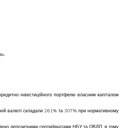
ІМ»
 кредитно-інвестиційного портфелю власним капіталом
земній валюті складали 261% та 307% при нормативному
авлено депозитними сертифікатами НБУ та ОВДП, в тому