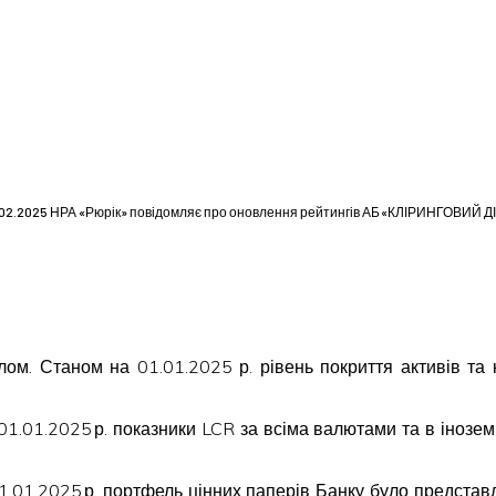
.02.2025 НРА «Рюрік» повідомляє про оновлення рейтингів АБ «КЛІРИНГОВИЙ Д
алом. Станом на 01.01.2025 р. рівень покриття активів та
на 01.01.2025 р. показники LCR за всіма валютами та в іно
01.01.2025 р. портфель цінних паперів Банку було предст