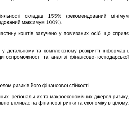
діяльності складав 155% (рекомендований мінімум
ендований максимум 100%).
астину коштів залучено у пов’язаних осіб, що сприяє
 у детальному та комплексному розкритті інформації,
дитоспроможності та аналізі фінансово-господарської
ом ризиків його фінансової стійкості.
ичних, регіональних та макроекономічних джерел ризику,
ивно впливає на фінансові ринки та економіку в цілому,