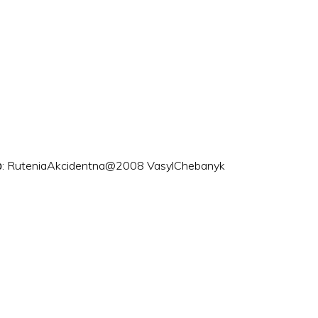
ого: RuteniaAkcidentna@2008 VasylChebanyk