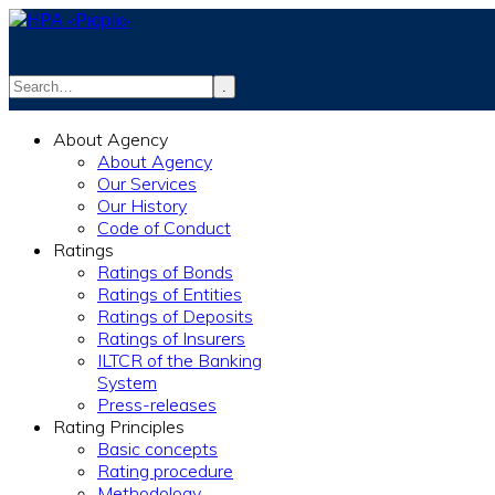
.
info@rurik.com.ua
About Agency
+38 (099) 037-19-83
About Agency
Our Services
Our History
Code of Conduct
Ratings
Ratings of Bonds
Ratings of Entities
Ratings of Deposits
Ratings of Insurers
ILTCR of the Banking
System
Press-releases
Rating Principles
Basic concepts
Rating procedure
Methodology