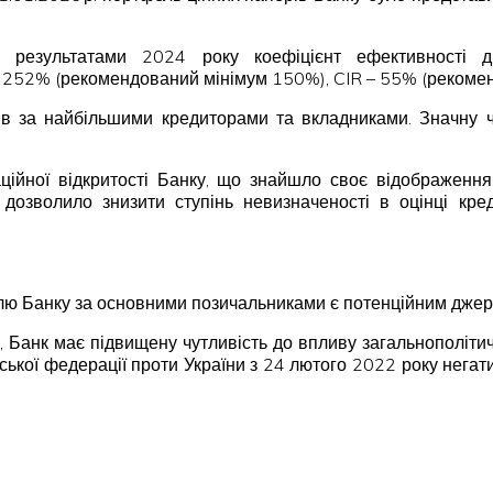
За результатами 2024 року коефіцієнт ефективності 
 – 252% (рекомендований мінімум 150%), CIR – 55% (реком
в за найбільшими кредиторами та вкладниками. Значну ч
аційної відкритості Банку, що знайшло своє відображення
дозволило знизити ступінь невизначеності в оцінці кре
лю Банку за основними позичальниками є потенційним джерел
ій, Банк має підвищену чутливість до впливу загальнополіт
ійської федерації проти України з 24 лютого 2022 року негат