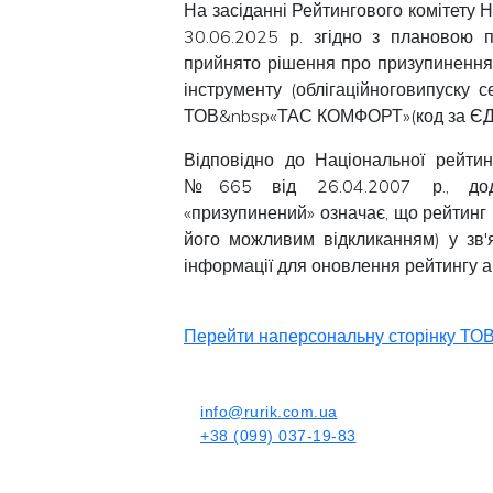
На засіданні Рейтингового комітету 
30.06.2025 р. згідно з плановою 
прийнято рішення про призупинення
інструменту (облігаційноговипуску 
ТОВ&nbsp«ТАС КОМФОРТ»(код за Є
Відповідно до Національної рейтин
№665 від 26.04.2007 р., дода
«призупинений» означає, що рейтинг
його можливим відкликанням) у зв'
інформації для оновлення рейтингу а
Перейти наперсональну сторінку ТО
info@rurik.com.ua
+38 (099) 037-19-83