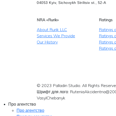
04053 Kyiv, Sichovykh Striltsiv st., 52-A
NRA «Rurik»
Ratings
About Rurik LLC
Ratings 
Services We Provide
Ratings o
Our History
Ratings 
Ratings o
© 2023 Palladin Studio. All Rights Reserve
Шрифт для лого: RuteniaAkcidentna@20
VasylChebanyk
Про агентство
Про агентство