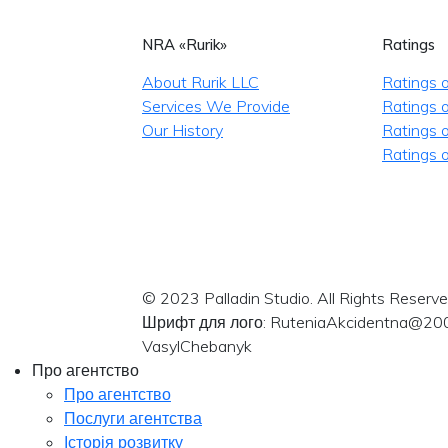
NRA «Rurik»
Ratings
About Rurik LLC
Ratings 
Services We Provide
Ratings o
Our History
Ratings 
Ratings o
© 2023 Palladin Studio. All Rights Reserve
Шрифт для лого: RuteniaAkcidentna@20
VasylChebanyk
Про агентство
Про агентство
Послуги агентства
Історія розвитку