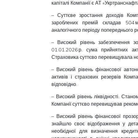
капіталі Компанії є АТ «Укртранснафт
– Суттєве зростання доходів Комп
зароблених премій складав 504 м
аналогічного періоду попереднього р
– Високий рівень забезпечення з
01.01.2026 р. сума прийнятних ак
Страховика суттєво перевищувала н
– Високий рівень фінансової автон
активів і страхових резервів Ком
відповідно.
– Високий рівень ліквідності. Стано
Компанії суттєво перевищував реком
– Високий рівень фінансової прозор
знайшло своє відображення у детал
необхідної для визначення кредит