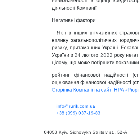
невизначеності в оцінці кредитосп
діяльності Компанії.
Негативні фактори:
– Як і в інших вітчизняних страхов
впливу загальнополітичних, юридич
ризику, притаманних Україні. Ескалац
України з 24 лютого 2022 року негат
цілому, що може погіршити показники 
рейтинг фінансової надійності (с
оцінювання фінансової надійності (сті
Cторінка Компанії на сайті НРА «Рюрі
info@rurik.com.ua
+38 (099) 037-19-83
04053 Kyiv, Sichovykh Striltsiv st., 52-A