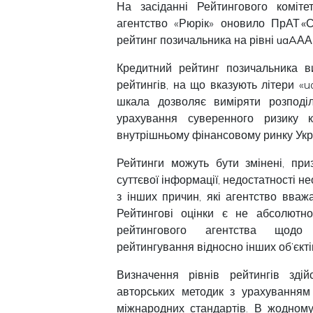
На засіданні Рейтингового коміте
агентство «Рюрік» оновило
ПрАТ «С
рейтинг позичальника на рівні
uaAАА
Кредитний рейтинг позичальника 
рейтингів, на що вказують літери «u
шкала дозволяє виміряти розподіл
урахування суверенного ризику 
внутрішньому фінансовому ринку Укр
Рейтинги можуть бути змінені, при
суттєвої інформації, недостатності н
з інших причин, які агентство вваж
Рейтингові оцінки є не абсолютн
рейтингового агентства щодо н
рейтингування відносно інших об’єкті
Визначення рівнів рейтингів зді
авторських методик з урахуванням 
міжнародних стандартів. В жодному