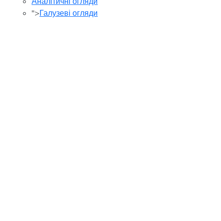
Аналітичні огляди
">
Галузеві огляди