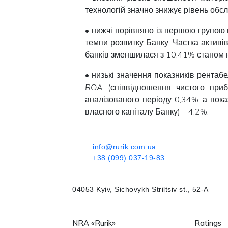
технологій значно знижує рівень обсл
• нижчі порівняно із першою групою 
темпи розвитку Банку. Частка активів
банків зменшилася з 10,41% станом 
• низькі значення показників рентаб
ROA
(співвідношення чистого при
аналізованого періоду 0,34%, а пок
власного капіталу Банку) – 4,2%.
info@rurik.com.ua
+38 (099) 037-19-83
04053 Kyiv, Sichovykh Striltsiv st., 52-A
NRA «Rurik»
Ratings