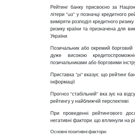
Рейтинг банку присвоєно за
Націо
літери "
ua
" у позначці кредитного р
виміряти розподіл кредитного ризику
ризику країни та призначена для в
України.
Позичальник або окремий борговий 
дуже високою кредитоспромож
позичальниками або борговими інстр
Приставка "
pi
" вказує, що рейтинг ба
інформації.
Прогноз "
стабільний
" вка
зує на відс
рейтингу у найближчій перспективі.
При проведенні рейтингового дос
негативні фактори, що вплинули на рі
Основні позитивні фактори: