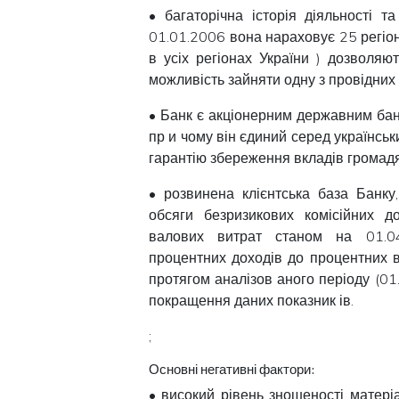
• багаторічна історія діяльності 
01.01.2006 вона нараховує 25 регіон
в усіх регіонах України ) дозволя
можливість зайняти одну з провідних 
• Банк є акціонерним державним банк
пр
и чому він єдиний серед українськ
гарантію збереження вкладів громадя
• розвинена клієнтська база Банку
обсяги безризикових комісійних до
валових витрат станом на 01.04
процентних доходів до процентних 
протягом аналізов
аного періоду (01
покращення даних показник
ів.
;
Основні негативні фактори:
• високий рівень зношеності матеріа