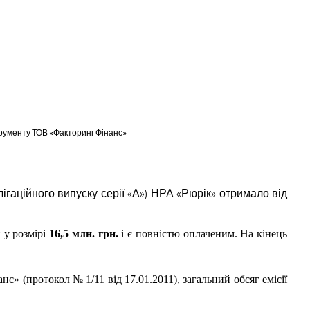
трументу ТОВ «Факторинг Фінанс»
гаційного випуску серії «А») НРА «Рюрік» отримало від
 у розмірі
16,5 млн. грн.
і є повністю оплаченим. На кінець
с» (протокол № 1/11 від 17.01.2011), загальний обсяг емісії