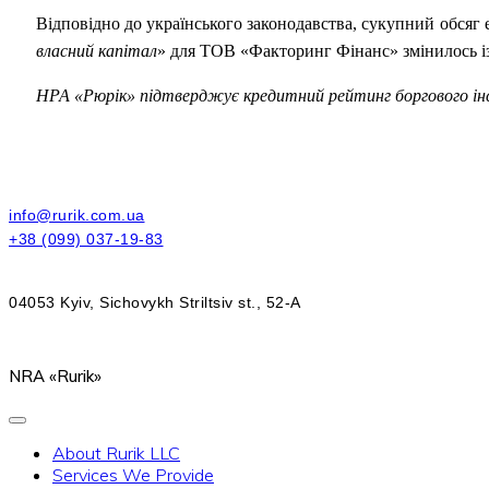
Відповідно до українського законодавства, сукупний обсяг 
власний капітал
» для ТОВ «Факторинг Фінанс» змінилось із 
НРА «Рюрік» підтверджує кредитний рейтинг боргового і
info@rurik.com.ua
+38 (099) 037-19-83
04053 Kyiv, Sichovykh Striltsiv st., 52-A
NRA «Rurik»
About Rurik LLC
Services We Provide