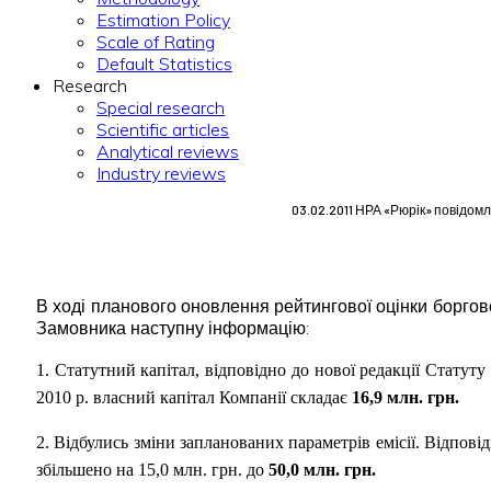
Estimation Policy
Scale of Rating
Default Statistics
Research
Special research
Scientific articles
Analytical reviews
Industry reviews
03.02.2011 НРА «Рюрік» повідом
В ході планового оновлення рейтингової оцінки боргов
Замовника наступну інформацію:
1. Статутний капітал, відповідно до нової редакції Статут
2010 р. власний капітал Компанії складає
16,9
млн. грн.
2. Відбулись зміни запланованих параметрів емісії. Відпові
збільшено на 15,0 млн. грн. до
50,0
млн.
грн.