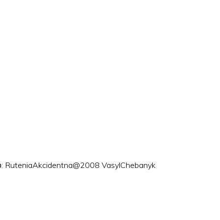
ого: RuteniaAkcidentna@2008 VasylChebanyk