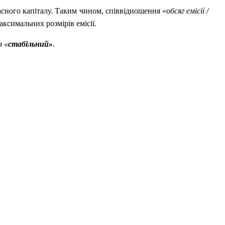
асного капіталу. Таким чином, співвідношення «
обсяг емісії /
ксимальних розмірів емісії.
м «
стабільний»
.