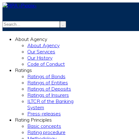
.
info@rurik.com.ua
About Agency
+38 (099) 037-19-83
About Agency
Our Services
Our History
Code of Conduct
Ratings
Ratings of Bonds
Ratings of Entities
Ratings of Deposits
Ratings of Insurers
ILTCR of the Banking
System
Press-releases
Rating Principles
Basic concepts
Rating procedure
Methodology