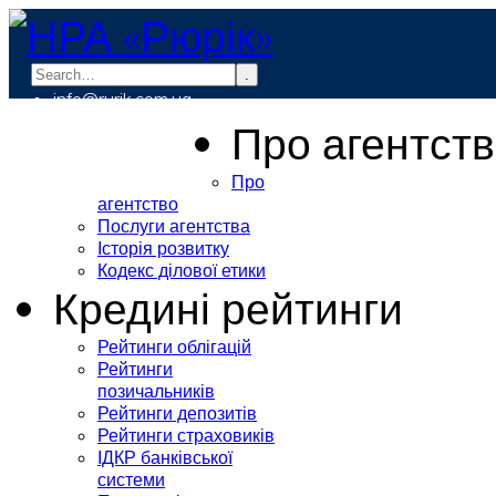
.
info@rurik.com.ua
+38 (099) 037-19-83
Про агентст
Про
агентство
Послуги агентства
Історія розвитку
Кодекс ділової етики
Кредині рейтинги
Рейтинги облігацій
Рейтинги
позичальників
Рейтинги депозитів
Рейтинги страховиків
ІДКР банківської
системи