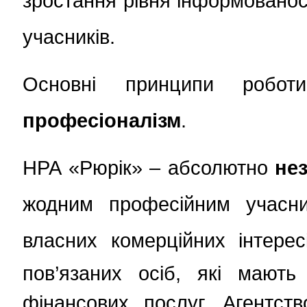
зростання рівня інформованост
учасників.
Основні принципи робо
професіоналізм
.
НРА «Рюрік» – абсолютно
не
жодним професійним учасн
власних комерційних інтере
пов’язаних осіб, які мают
фінансових послуг.
Агентст