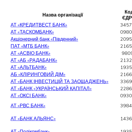
Код
Назва організації
ЄДР
АТ «КРЕДИТВЕСТ БАНК»
3457
АТ «ТАСКОМБАНК»
0980
Акціонерний банк «Південний»
2095
ПАТ «МТБ БАНК»
2165
АТ «АСВІО БАНК»
980
АТ «АБ «РАДАБАНК»
2132
АТ «АЛЬТБАНК»
1935
АБ «КЛІРИНГОВИЙ ДІМ»
2166
АТ «БАНК ІНВЕСТИЦІЙ ТА ЗАОЩАДЖЕНЬ»
3369
АТ «БАНК «УКРАЇНСЬКИЙ КАПІТАЛ»
2286
АТ «ОКСІ БАНК»
0930
АТ «РВС БАНК»
3984
АТ «БАНК АЛЬЯНС»
1436
АТ «Полікомбанк»
1935