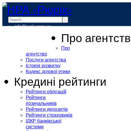
.
info@rurik.com.ua
+38 (099) 037-19-83
Про агентст
Про
агентство
Послуги агентства
Історія розвитку
Кодекс ділової етики
Кредині рейтинги
Рейтинги облігацій
Рейтинги
позичальників
Рейтинги депозитів
Рейтинги страховиків
ІДКР банківської
системи