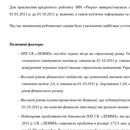
Для присвоєння кредитного рейтингу НРА «Рюрік» використовувало 
01.01.2011 р. до 01.10.2011 р. включно, а також публічну інформацію та 
Під час визначення рейтингової оцінки було узагальнено найбільш суттєв
Позитивні фактори:
– ПАТ СК «ЛЕММА» посідає перше місце на страховому ринку Україн
сплаченого статутного капіталу станом на 01.10.2011 р. стано
конкурентні переваги перед іншими страховими компаніями Укра
– Високий рівень фінансової стійкості, що зумовлений значною час
становив нижче 2,0, а станом на 01.10.2011 р. дорівнював 1,44
рівня фінансового ризику.
– Високий рівень платоспроможності Компанії, що підтверджуєтьс
01.10.2011 р. на поточні фінансові інвестиції та грошові кошти
– Підвищення прибутковості діяльності ПАТ СК «ЛЕММА» та низькі 
2011 р. СК «ЛЕММА» отримала прибуток в розмірі 173,5 млн. гр