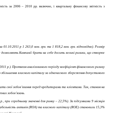
ь за 2006 – 2010 рр. включно, і квартальну фінансову звітність з
.10.2011 р 1 263,0 млн. грн. та 1 818,2 млн. грн. відповідно). Розмір
у дозволяють Компанії брати на себе досить великі ризики, що створює
2011 р.). Протягом аналізованого періоду коефіцієнт фінансового ризику
ез збільшення власного капіталу за одночасного збереження допустимого
ати свої зобов’язання перед кредиторами та клієнтами. Так, станом на
пних зобов’язань.
, при середньому значенні для ринку – 22,5%). За підсумками 9 місяців
табельність активів (ROA) та власного капіталу (ROE) становили 15,3%