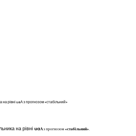
 на рівні uaА з прогнозом «стабільний»
ьника на рівні
ua
A
з прогнозом
«стабільний»
.