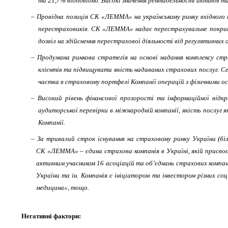
та 21,7% відповідно. Високі значення рентабельності активів т
– Провідна позиція
СК
«ЛЕММА»
на українському ринку вхідного
перестраховиків. СК «ЛЕММА» надає перестрахувальне покриття
дозвіл на здійснення перестрахової діяльності від регулятивних о
– Продумана ринкова стратегія на основі надання комплексу стр
клієнтів та підвищувати якість надаваних страхових послуг. 
частка в страховому портфелі Компанії операцій з фізичними о
– Високий рівень фінансової прозорості та інформаційної від
аудиторської перевірки в міжнародній компанії, якість послуг 
Компанії.
– За тривалий строк існування на страховому ринку України (бі
СК «ЛЕММА» – єдина страхова компанія в Україні, якій присво
активним учасником 16 асоціацій та об’єднань страхових компані
України та ін. Компанія є ініціатором та інвестором різних с
медицина», тощо.
Негативні фактори: