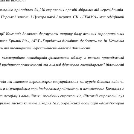
ності Компанії.
 Компанію припадало 94,2% страхових премій зібраних від нерезидентів-
 Перської затоки і Центральної Америки.
СК «ЛЕММА» має офіційний
зації Компанії дозволяє формувати широку базу великих корпоративних
ал Кривий Ріг», АТЗТ «Харківська бiсквiтна фабрика» та ін. Незначна
ти та підвищувати ефективність власної діяльності.
м міжнародних стандартів фінансового обліку, а також проходженні
нці кредитоспроможності та аналізі фінансово-господарської діяльності
нгів та ставала переможцем всеукраїнських конкурсів ділових видань.
ним міжнародним спеціалізованим рейтинговим агентством. Компанія є
а асоціація авіаційних i космічних страховиків, Ядерний страховий пул
ізька міська клінічна лікарня №2, Українська асоціація «Комп’ютерна