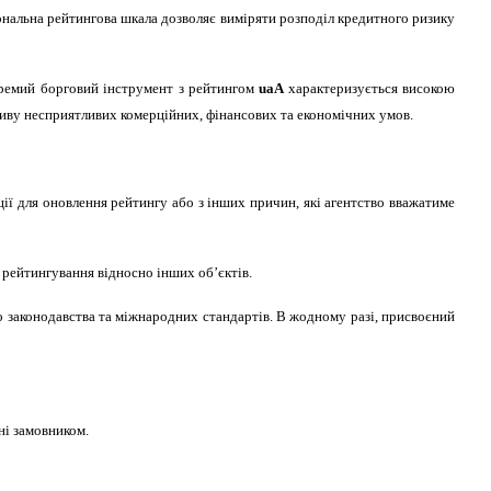
нальна рейтингова шкала дозволяє виміряти розподіл кредитного ризику
кремий борговий інструмент з рейтингом
ua
A
характеризується високою
ву несприятливих комерційних, фінансових та економічних умов.
ії для оновлення рейтингу або з інших причин, які агентство вважатиме
рейтингування відносно інших об’єктів.
о законодавства та міжнародних стандартів. В жодному разі, присвоєний
ні замовником.