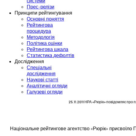
системи
Прес-релізи
Принципи рейтингування
Основні поняття
Рейтингова
процедура
Методологія
Політика оцінки
Рейтингова шкала
Статистика дефолтів
Дослідження
Спеціальні
дослідження
Наукові статті
Аналітичні огляди
Галузеві огляди
25.11.2011 НРА «Рюрік» повідомляє про
Національне рейтингове агентство «Рюрік» присвоїло 