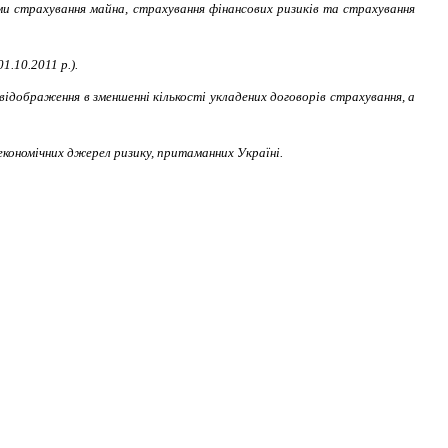
ами страхування майна, страхування фінансових ризиків та страхування
1.10.2011 р.).
відображення в зменшенні кількості укладених договорів страхування, а
економічних джерел ризику, притаманних Україні.