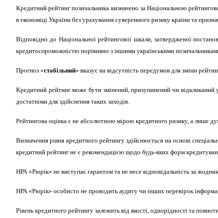
Кредитний рейтинг позичальника визначено за Національною рейтингово
в економіці України без урахування суверенного ризику країни та приз
Відповідно до Національної рейтингової шкали, затвердженої постано
кредитоспроможністю порівняно з іншими українськими позичальниками
Прогноз «
стабільний
» вказує на відсутність передумов для зміни рейти
Кредитний рейтинг може бути змінений, призупинений чи відкликаний у 
достатніми для здійснення таких заходів.
Рейтингова оцінка є не абсолютною мірою кредитного ризику, а лише ду
Визначення рівня кредитного рейтингу здійснюється на основі спеціаль
кредитний рейтинг не є рекомендацією щодо будь-яких форм кредитуванн
НРА «Рюрік» не виступає гарантом та не несе відповідальність за жодни
НРА «Рюрік» особисто не проводить аудиту чи інших перевірок інформації
Рівень кредитного рейтингу залежить від якості, однорідності та повнот