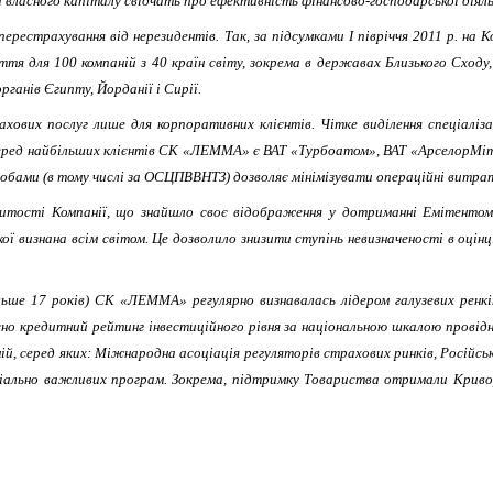
а власного капіталу свідчать про ефективність фінансово-господарської діяль
 перестрахування від нерезидентів. Так, за підсумками І півріччя 2011 р. на
 для 100 компаній з 40 країн світу, зокрема в державах Близького Сходу,
рганів Єгипту, Йорданії і Сирії.
ахових послуг лише для корпоративних клієнтів. Чітке виділення спеціалі
Серед найбільших клієнтів СК «ЛЕММА» є ВАТ «Турбоатом», ВАТ «АрселорМітт
собами (в тому числі за ОСЦПВВНТЗ) дозволяє мінімізувати операційні витра
критості Компанії, що знайшло своє відображення у дотриманні Емітенто
якої визнана всім світом. Це дозволило знизити ступінь невизначеності в оці
льше 17 років) СК «ЛЕММА» регулярно визнавалась лідером галузевих ренкі
єно кредитний рейтинг інвестиційного рівня за національною шкалою провід
й, серед яких: Міжнародна асоціація регуляторів страхових ринків, Російськ
оціально важливих програм. Зокрема, підтримку Товариства отримали Кривор