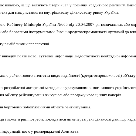
ю шкалою, на що вказують літери «ua» у позначці кредитного рейтингу. Націо
начена для використання на внутрішньому фінансовому ринку України.
вою Кабінету Міністрів України №665 від 26.04.2007 р., позичальник або о
 або борговими інструментами. Рівень кредитоспроможності чутливий до впли
нгу в найближчій перспективі.
випадку появи нової суттєвої інформації, недостатності необхідної інформац
мкою рейтингового агентства щодо надійності (кредитоспроможності) об’єкту 
но розробленої авторської методики з урахуванням вимог чинного українськог
я об’єкту рейтингування чи купівлі або продажу його цінних паперів.
ми борговими зобов’язаннями об’єкта рейтингування.
 і може, в разі потреби, покладатися на неперевірені фінансові дані, що нада
и інформації, що є у розпорядженні Агентства.