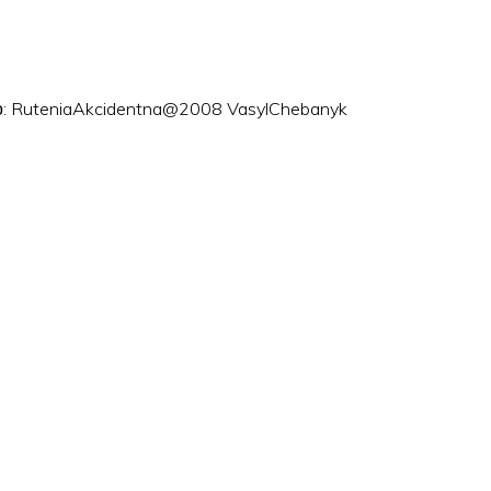
ого: RuteniaAkcidentna@2008 VasylChebanyk