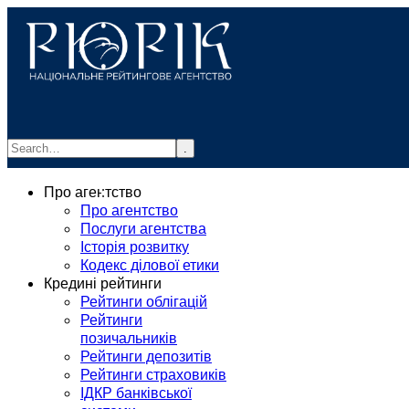
.
info@rurik.com.ua
Про агентство
+38 (099) 037-19-83
Про агентство
Послуги агентства
Історія розвитку
Кодекс ділової етики
Кредині рейтинги
Рейтинги облігацій
Рейтинги
позичальників
Рейтинги депозитів
Рейтинги страховиків
ІДКР банківської