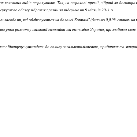
х ключових видів страхування. Так, на страхові премії, зібрані за договор
купного обсягу зібраних премій за підсумками 9 місяців 2011 р.
и засобами, які обліковуються на балансі Компанії (близько 0,01% станом на 0
их умов розвитку світової економіки та економіки України, що знайшло своє 
 має підвищену чутливість до впливу загальнополітичних, юридичних та макро