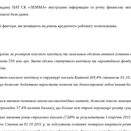
надану ПАТ СК «ЛЕММА» внутрішню інформацію та річну фінансову звітніст
власні бази даних.
і фактори, які впливають на рівень кредитного рейтингу позичальника.
и за розміром власного капіталу та загальним обсягом активів (станом на 01
вить 550 млн. грн. Значні обсяги статутного капіталу та гарантійного фонд
їни.
ткою власного капіталу в структурі пасивів Компанії (69,4% станом на 01.10.
, що дозволяє додатково наростити поточні та довгострокові зобов’язання б
я значною питомою вагою високоліквідних активів, дозволяє вчасно виконув
 припадає 57,4% валюти балансу, що більше ніж втричі перевищує розмір суку
значення рівня страхових виплат (7,68% за результатами І півріччя 2011 р.
н. Станом на 01.10.2011 р. за підсумками останніх чотирьох кварталів рен