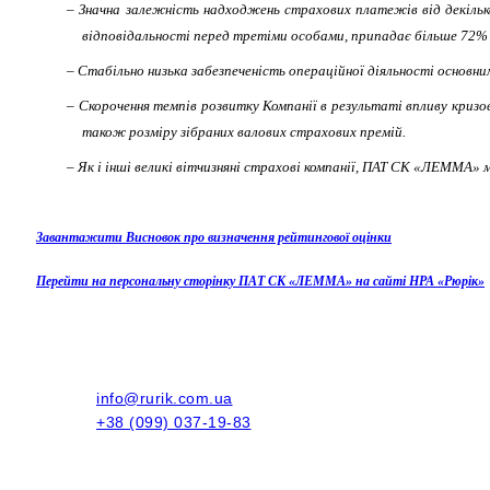
– Значна залежність надходжень страхових платежів від декілько
відповідальності перед третіми особами, припадає більше 72% су
– Стабільно низька забезпеченість операційної діяльності основним
– Скорочення темпів розвитку Компанії в результаті впливу кризов
також розміру зібраних валових страхових премій.
– Як і інші великі вітчизняні страхові компанії, ПАТ СК «ЛЕММА»
Завантажити Висновок про визначення рейтингової оцінки
Перейти на персональну сторінку
ПАТ
СК «ЛЕММА» на сайті НРА «Рюрік»
info@rurik.com.ua
+38 (099) 037-19-83