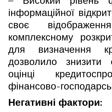
– Високий рівень ф
інформаційної відкри
своє відображе
комплексному розкрит
для визначення кр
дозволило знизити с
оцінці кредитосп
фінансово-господарськ
Негативні фактори: