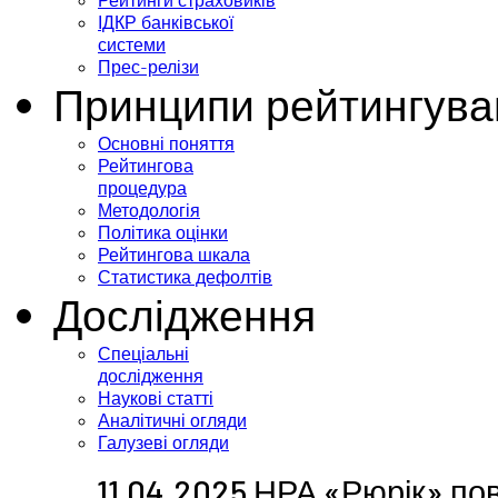
Рейтинги страховиків
ІДКР банківської
системи
Прес-релізи
Принципи рейтингува
Основні поняття
Рейтингова
процедура
Методологія
Політика оцінки
Рейтингова шкала
Статистика дефолтів
Дослідження
Спеціальні
дослідження
Наукові статті
Аналітичні огляди
Галузеві огляди
11.04.2025 НРА «Рюрік» по