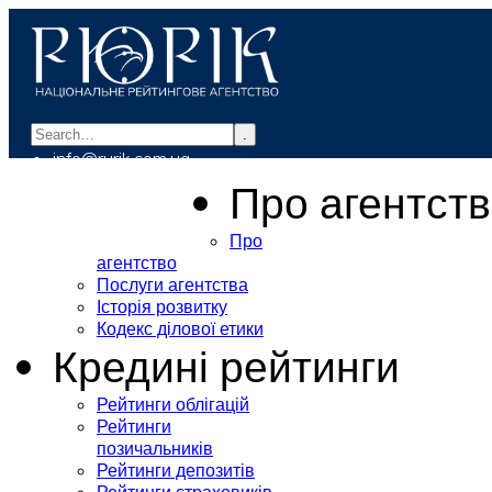
.
info@rurik.com.ua
+38 (099) 037-19-83
Про агентст
Про
агентство
Послуги агентства
Історія розвитку
Кодекс ділової етики
Кредині рейтинги
Рейтинги облігацій
Рейтинги
позичальників
Рейтинги депозитів