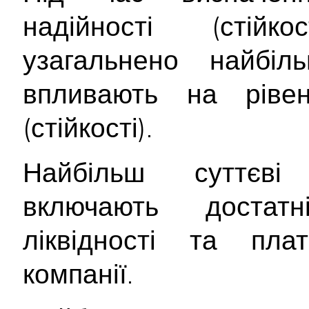
надійності (стійк
узагальнено найбіл
впливають на рівен
(стійкості).
Найбільш суттє
включають достатн
ліквідності та плат
компанії.