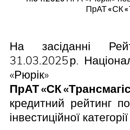
ПрАТ «СК «
На засіданні Рейт
31.03.2025 р. Націон
«Рюрік» 
ПрАТ «СК «Трансмагі
кредитний рейтинг п
інвестиційної категорі