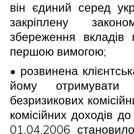
він єдиний серед укр
закріплену закон
збереження вкладів 
першою вимогою;
• розвинена клієнтсь
йому отримувати 
безризикових комісійн
комісійних доходів д
01.04.2006 становил