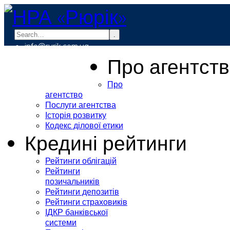
.
info@rurik.com.ua
+38 (099) 037-19-83
Про агентст
Про
агентство
Послуги агентства
Історія розвитку
Кодекс ділової етики
Кредині рейтинги
Рейтинги облігацій
Рейтинги
позичальників
Рейтинги депозитів
Рейтинги страховиків
ІДКР банківської
системи