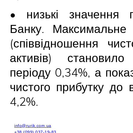
• низькі значення п
Банку. Максимальне
(співвідношення чис
активів) становило
періоду 0,34%, а пок
чистого прибутку до 
4,2%.
info@rurik.com.ua
+38 (099) 037-19-83