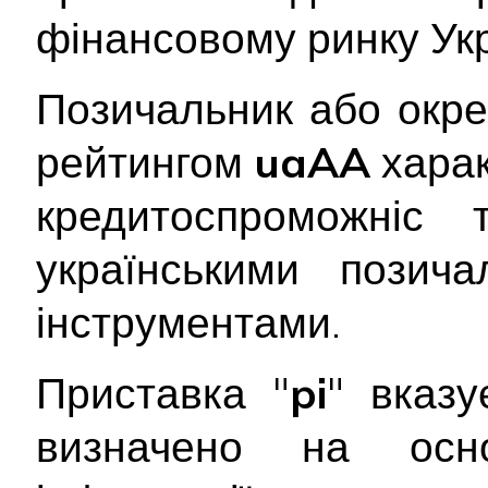
фінансовому ринку Укр
Позичальник або окре
рейтингом
uaAA
харак
кредитоспроможніс
українськими позич
інструментами.
Приставка "
pi
" вказу
визначено на осно