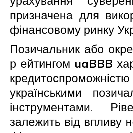
урахування сувере
призначена для вико
фінансовому ринку Укр
Позичальник або окре
р
ейтингом
uaBBB
ха
кредитоспроможніс
українськими позич
інструментами. Рів
залежить від впливу 