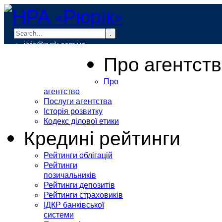
.
info@rurik.com.ua
+38 (099) 037-19-83
Про агентст
Про
агентство
Послуги агентства
Історія розвитку
Кодекс ділової етики
Кредині рейтинги
Рейтинги облігацій
Рейтинги
позичальників
Рейтинги депозитів
Рейтинги страховиків
ІДКР банківської
системи