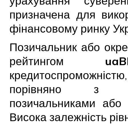
урахування сувере
призначена для вико
фінансовому ринку Укр
Позичальник або окре
рейтингом
u
кредитоспроможніс
порівняно з ін
позичальниками або 
Висока залежність рів