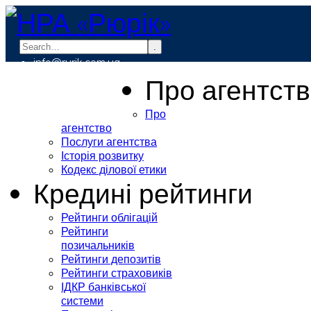
.
info@rurik.com.ua
+38 (099) 037-19-83
Про агентст
Про
агентство
Послуги агентства
Історія розвитку
Кодекс ділової етики
Кредині рейтинги
Рейтинги облігацій
Рейтинги
позичальників
Рейтинги депозитів
Рейтинги страховиків
ІДКР банківської
системи