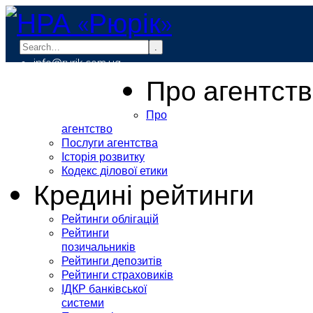
.
info@rurik.com.ua
+38 (099) 037-19-83
Про агентст
Про
агентство
Послуги агентства
Історія розвитку
Кодекс ділової етики
Кредині рейтинги
Рейтинги облігацій
Рейтинги
позичальників
Рейтинги депозитів
Рейтинги страховиків
ІДКР банківської
системи