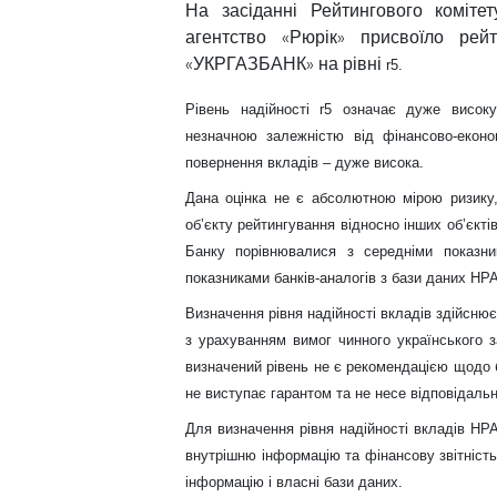
На засіданні Рейтингового коміте
агентство «Рюрік» присвоїло рей
«УКРГАЗБАНК» на рівні
r
5
.
Рівень надійності
r
5
означає
дуже
високу
незначною залежністю від фінансово-економ
повернення вкладів – дуже висока.
Дана оцінка не є абсолютною мірою ризику
об’єкту рейтингування відносно інших об’єктів
Банку порівнювалися з середніми показник
показниками банків-аналогів з бази даних НР
Визначення рівня надійності вкладів здійсню
з урахуванням вимог чинного українського 
визначений рівень не є рекомендацією щодо 
не виступає гарантом та не несе відповідальн
Для визначення рівня надійності вкладів 
внутрішню інформацію та фінансову звітність 
інформацію і власні бази даних.