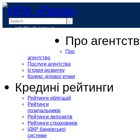
.
info@rurik.com.ua
+38 (099) 037-19-83
Про агентст
Про
агентство
Послуги агентства
Історія розвитку
Кодекс ділової етики
Кредині рейтинги
Рейтинги облігацій
Рейтинги
позичальників
Рейтинги депозитів
Рейтинги страховиків
ІДКР банківської
системи