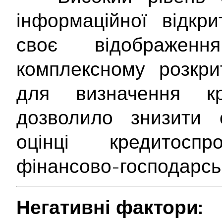
інформаційної відкр
своє відображе
комплексному розкрит
для визначення кр
дозволило знизити с
оцінці кредитосп
фінансово-господарськ
Негативні фактори: