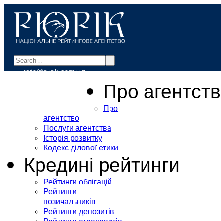
.
info@rurik.com.ua
+38 (099) 037-19-83
Про агентст
Про
агентство
Послуги агентства
Історія розвитку
Кодекс ділової етики
Кредині рейтинги
Рейтинги облігацій
Рейтинги
позичальників
Рейтинги депозитів