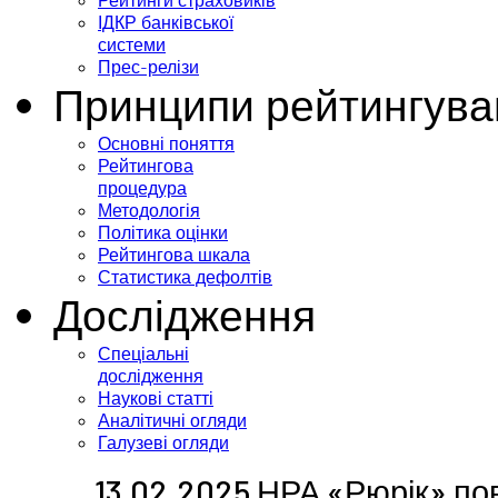
Рейтинги страховиків
ІДКР банківської
системи
Прес-релізи
Принципи рейтингува
Основні поняття
Рейтингова
процедура
Методологія
Політика оцінки
Рейтингова шкала
Статистика дефолтів
Дослідження
Спеціальні
дослідження
Наукові статті
Аналітичні огляди
Галузеві огляди
13.02.2025 НРА «Рюрік» по