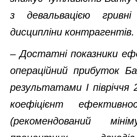
з девальвацією гривн
дисципліни контрагентів
.
– Достатні показники еф
операційний прибуток Бан
результатами I півріччя 
коефіцієнт ефективн
(рекомендований міні