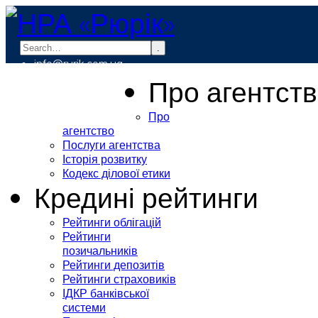
.
info@rurik.com.ua
+38 (099) 037-19-83
Про агентст
Про
агентство
Послуги агентства
Історія розвитку
Кодекс ділової етики
Кредині рейтинги
Рейтинги облігацій
Рейтинги
позичальників
Рейтинги депозитів
Рейтинги страховиків
ІДКР банківської
системи