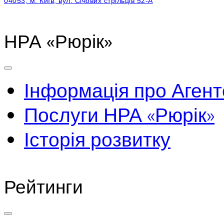
04053, м. Київ, вул. Січових стрільців 52-А
НРА «Рюрік»
Інформація про Агент
Послуги НРА «Рюрік»
Історія розвитку
Рейтинги