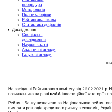
процедура
Методологія
Політика оцінки
Рейтингова шкала
Статистика дефолтів
Дослідження
Спеціальні
дослідження
Наукові статті
Аналітичні огляди
Галузеві огляди
11.0
На засіданні Рейтингового комітету від 26.02.2021 р
позичальника на рівні
uaАА
інвестиційної категорії з п
Рейтинг Банку визначено за Національною рейтингово
виміряти розподіл кредитного ризику в економіці Укра