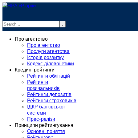
.
info@rurik.com.ua
Про агентство
+38 (099) 037-19-83
Про агентство
Послуги агентства
Історія розвитку
Кодекс ділової етики
Кредині рейтинги
Рейтинги облігацій
Рейтинги
позичальників
Рейтинги депозитів
Рейтинги страховиків
ІДКР банківської
системи
Прес-релізи
Принципи рейтингування
Основні поняття
Рейтингова