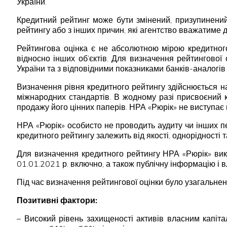
України.
Кредитний рейтинг може бути змінений, призупинений 
рейтингу або з інших причин, які агентство вважатиме д
Рейтингова оцінка є не абсолютною мірою кредитного
відносно інших об’єктів. Для визначення рейтингової 
України та з відповідними показниками банків-аналогів
Визначення рівня кредитного рейтингу здійснюється н
міжнародних стандартів. В жодному разі присвоєний 
продажу його цінних паперів. НРА «Рюрік» не виступає
НРА «Рюрік» особисто не проводить аудиту чи інших пе
кредитного рейтингу залежить від якості, однорідності 
Для визначення кредитного рейтингу НРА «Рюрік» ви
01.01.2021 р. включно, а також публічну інформацію і в
Під час визначення рейтингової оцінки було узагальнен
Позитивні фактори:
– Високий рівень захищеності активів власним капіт