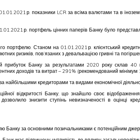
на 01.01.2021 р. показники LCR за всіма валютами та в іно
01.01.2021 р. портфель цінних паперів Банку було предст
ого портфелю. Станом на 01.01.2021 р. клієнтський кред
лютних ризиків, пов’язаних з девальвацією гривні та погірше
ий прибуток Банку за результатами 2020 року склав 40 
ентних доходів та витрат – 291% (рекомендований мінімум
за найбільшими кредиторами та видами економічної діяльно
аційної відкритості Банку, що знайшло своє відображення
дозволило знизити ступінь невизначеності в оцінці кре
лю Банку за основними позичальниками є потенційним джерел
ій, Банк має підвищену чутливість до впливу загальнополіт