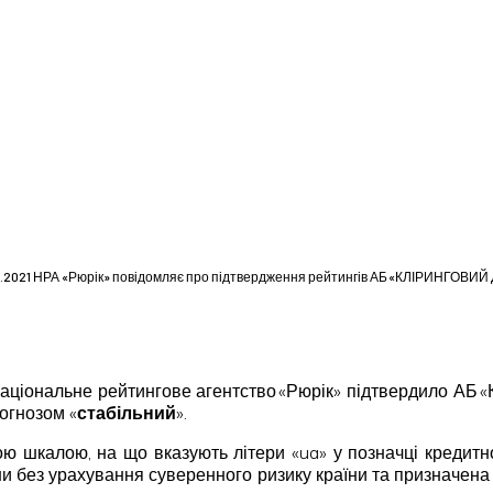
3.2021 НРА «Рюрік» повідомляє про підтвердження рейтингів АБ «КЛІРИНГОВИЙ
. Національне рейтингове агентство «Рюрік» підтвердило А
рогнозом «
стабільний
».
ю шкалою, на що вказують літери «ua» у позначці кредитн
їни без урахування суверенного ризику країни та призначе