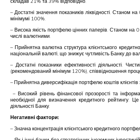
складав 21% та 39% відповідно.
– Достатні значення показників ліквідності. Станом 
мінімумі 100%.
– Висока якість портфелю цінних паперів. Станом на 
числі валютними.
– Прийнятна валютна структура клієнтського кредитн
національній валюті, що знижує чутливість Банку до ва
– Достатні показники ефективності діяльності. Чист
(рекомендований мінімум 120%), співвідношення проц
– Прийнятна диверсифікація портфелю коштів клієнтів 
­ – Високий рівень фінансової прозорості та інформ
необхідної для визначення кредитного рейтингу. Це 
діяльності Банку.
Негативні фактори:
– Значна концентрація клієнтського кредитного портфе
– Як і інші банки без стратегічних іноземних інвестиц