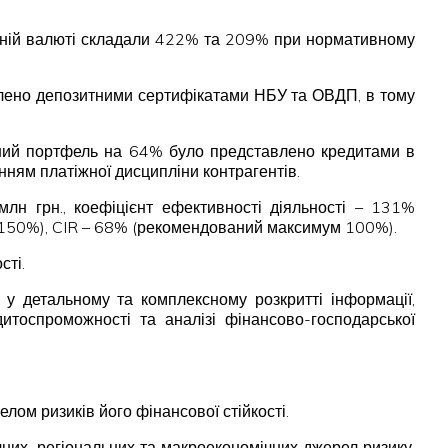
земній валюті складали 422% та 209% при нормативному
авлено депозитними сертифікатами НБУ та ОВДП, в тому
итний портфель на 64% було представлено кредитами в
нням платіжної дисципліни контрагентів.
млн грн., коефіцієнт ефективності діяльності – 131%
 150%), CIR – 68% (рекомендований максимум 100%).
сті.
 у детальному та комплексному розкритті інформації,
дитоспроможності та аналізі фінансово-господарської
ом ризиків його фінансової стійкості.
ичних, регіональних та макроекономічних джерел ризику,