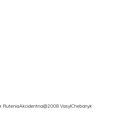
ого: RuteniaAkcidentna@2008 VasylChebanyk