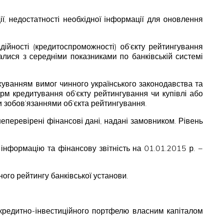
ї, недостатності необхідної інформації для оновлення
ійності (кредитоспроможності) об’єкту рейтингування
валися з середніми показниками по банківській системі
хуванням вимог чинного українського законодавства та
м кредитування об’єкту рейтингування чи купівлі або
и зобов’язаннями об’єкта рейтингування.
еперевірені фінансові дані, надані замовником. Рівень
формацію та фінансову звітність на 01.01.2015 р. −
ного рейтингу банківської установи.
 кредитно-інвестиційного портфелю власним капіталом