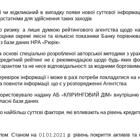
чи відкликаний в випадку появи нової суттєвої інформаці
остатніми для здійснення таких заходів.
 ризику, а лише думкою рейтингового агентства щодо над
оцінки окремі якісні та кількісні показники Банку порівню
 з бази даних НРА «Рюрік».
а основі спеціально розробленої авторської методики з ура
кредитний рейтинг не є рекомендацією щодо будь-яких фор
 гарантом та не несе відповідальності за жодними борговим
ревірок інформації і може в разі потреби покладатися на н
та повноти інформації, що є у розпорядженні Агентства.
користовувало надану АБ «КЛІРИНГОВИЙ ДІМ» внутрішню ін
ласні бази даних.
о найбільш суттєві фактори, які впливають на рівень кредит
алом. Станом на 01.01.2021 р. рівень покриття активів та