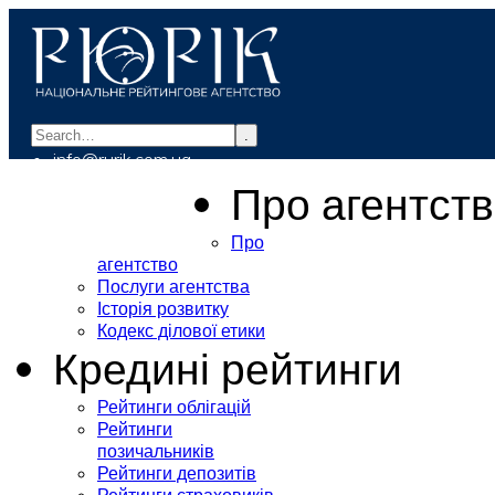
.
info@rurik.com.ua
+38 (099) 037-19-83
Про агентст
Про
агентство
Послуги агентства
Історія розвитку
Кодекс ділової етики
Кредині рейтинги
Рейтинги облігацій
Рейтинги
позичальників
Рейтинги депозитів