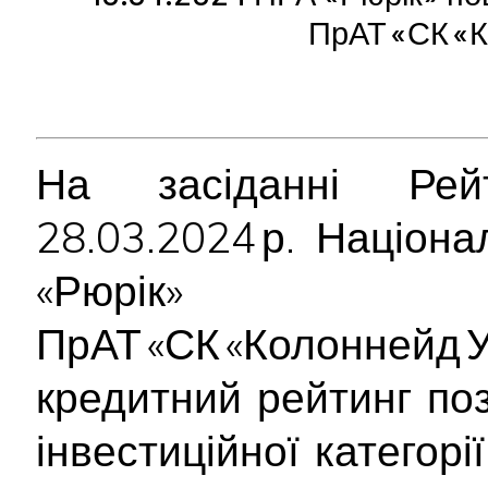
ПрАТ «СК «К
На засіданні Рейт
28.03.2024 р. Націон
«Рюрік» 
ПрАТ «СК «Колоннейд
кредитний рейтинг по
інвестиційної категор