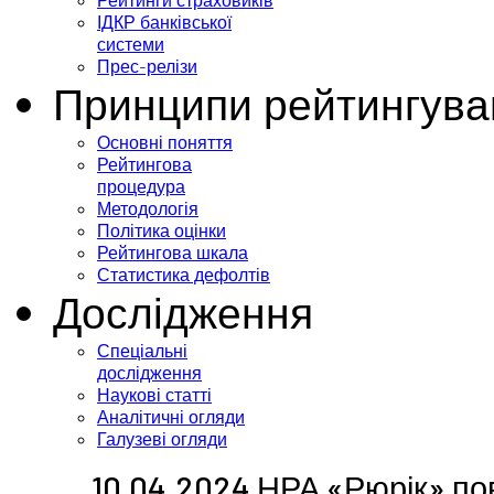
Рейтинги страховиків
ІДКР банківської
системи
Прес-релізи
Принципи рейтингува
Основні поняття
Рейтингова
процедура
Методологія
Політика оцінки
Рейтингова шкала
Статистика дефолтів
Дослідження
Спеціальні
дослідження
Наукові статті
Аналітичні огляди
Галузеві огляди
10.04.2024 НРА «Рюрік» по