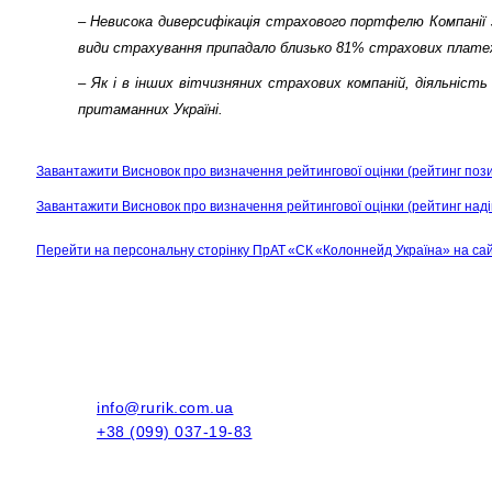
– Невисока диверсифікація страхового портфелю Компанії з
види страхування припадало близько 81% страхових платежі
– Як і в інших вітчизняних страхових компаній, діяльніст
притаманних Україні.
Завантажити Висновок про визначення рейтингової оцінки
(рейтинг поз
Завантажити Висновок про визначення рейтингової оцінки
(рейтинг наді
Перейти на персональну сторінку
ПрАТ «СК «Колоннейд Україна»
на сай
info@rurik.com.ua
+38 (099) 037-19-83