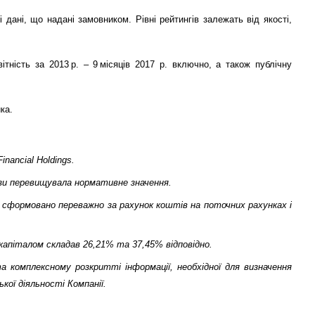
дані, що надані замовником. Рівні рейтингів залежать від якості,
ність за 2013 р. – 9 місяців 2017 р. включно, а також публічну
ка.
inancial Holdings.
ази перевищувала нормативне значення.
ло сформовано переважно за рахунок коштів на поточних рахунках і
 капіталом складав 26,21% та 37,45% відповідно.
а комплексному розкритті інформації, необхідної для визначення
кої діяльності Компанії
.