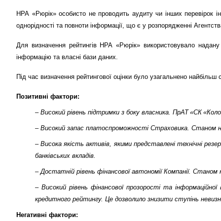
НРА «Рюрік» особисто не проводить аудиту чи інших перевірок інф
однорідності та повноти інформації, що є у розпорядженні Агентств
Для визначення рейтингів НРА «Рюрік» використовувало надану П
інформацію та власні бази даних.
Під час визначення рейтингової оцінки було узагальнено найбільш с
Позитивні фактори:
–
Високий рівень підтримки з боку власника. ПрАТ «СК «Кол
– Високий запас платоспроможності Страховика. Станом н
– Висока якість активів, якими представлені технічні резе
банківських вкладів.
– Достатній рівень фінансової автономії Компанії. Станом 
– Високий рівень фінансової прозорості та інформаційної
кредитного рейтингу. Це дозволило знизити ступінь невизна
Негативні фактори: