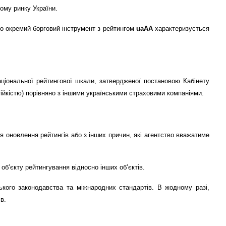
ому ринку України.
бо окремий борговий інструмент з рейтингом
ua
AA
характеризується
Національної рейтингової шкали, затвердженої постановою Кабінету
йкістю) порівняно з іншими українськими страховими компаніями.
ля оновлення рейтингів або з інших причин, які агентство вважатиме
б’єкту рейтингування відносно інших об’єктів.
ького законодавства та міжнародних стандартів. В жодному разі,
в.