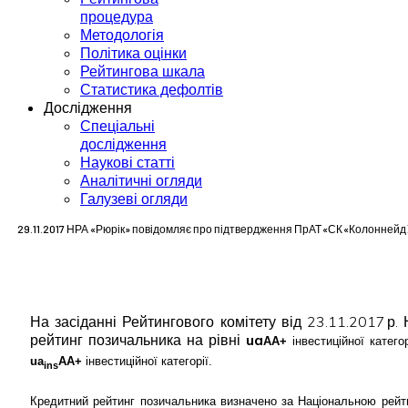
процедура
Методологія
Політика оцінки
Рейтингова шкала
Статистика дефолтів
Дослідження
Спеціальні
дослідження
Наукові статті
Аналітичні огляди
Галузеві огляди
29.11.2017 НРА «Рюрік» повідомляє про підтвердження ПрАТ «СК «Колоннейд У
На засіданні Рейтингового комітету від 23.11.2017 р
рейтинг позичальника на рівні
ua
AA
+
інвестиційної катег
ua
AA+
інвестиційної категорії.
ins
Кредитний рейтинг позичальника визначено за Національною рейти