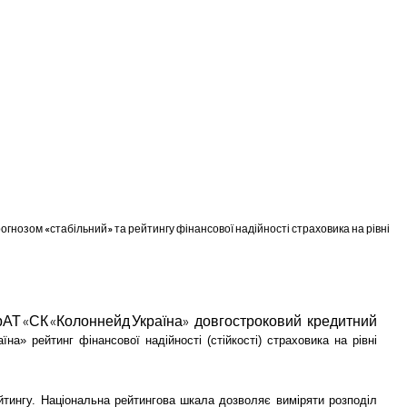
огнозом «стабільний» та рейтингу фінансової надійності страховика на рівні
рАТ «СК «Колоннейд Україна» довгостроковий кредитний
на» рейтинг фінансової надійності (стійкості) страховика на рівні
йтингу. Національна рейтингова шкала дозволяє виміряти розподіл