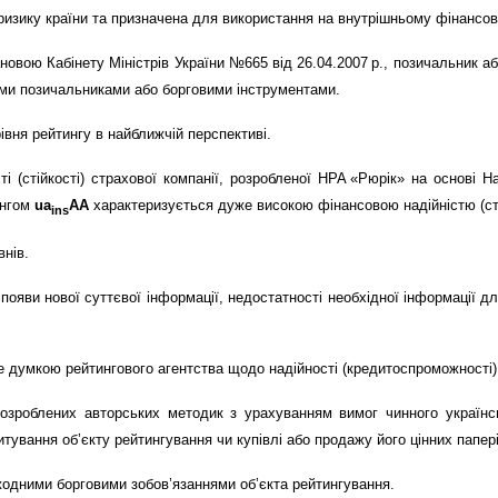
 ризику країни та призначена для використання на внутрішньому фінансов
новою Кабінету Міністрів України №665 від 26.04.2007 р., позичальник а
ми позичальниками або борговими інструментами.
івня рейтингу в найближчій перспективі.
і (стійкості) страхової компанії, розробленої НРА «Рюрік» на основі 
ингом
ua
AA
характеризується дуже високою фінансовою надійністю (сті
ins
внів.
 появи нової суттєвої інформації, недостатності необхідної інформації д
е думкою рейтингового агентства щодо надійності (кредитоспроможності) о
 розроблених авторських методик з урахуванням вимог чинного українс
ування об’єкту рейтингування чи купівлі або продажу його цінних папері
жодними борговими зобов’язаннями об’єкта рейтингування.