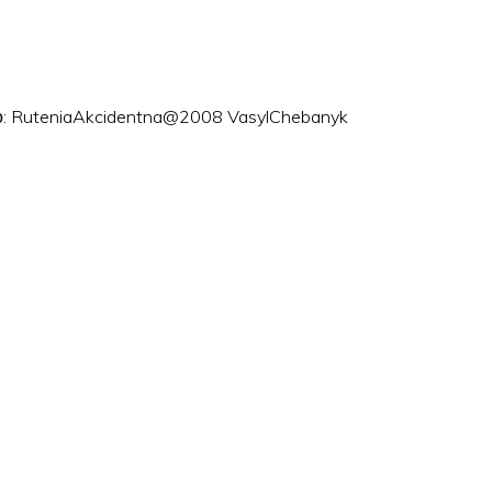
ого: RuteniaAkcidentna@2008 VasylChebanyk