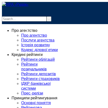
.
info@rurik.com.ua
Про агентство
+38 (099) 037-19-83
Про агентство
Послуги агентства
Історія розвитку
Кодекс ділової етики
Кредині рейтинги
Рейтинги облігацій
Рейтинги
позичальників
Рейтинги депозитів
Рейтинги страховиків
ІДКР банківської
системи
Прес-релізи
Принципи рейтингування
Основні поняття
Рейтингова