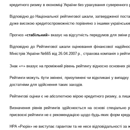
кредитного ризику в економіці України без урахування суверенного
Відповідно до Національної рейтингової шкали, затвердженої поста
дуже високою кредитоспроможністю порівняно з іншими українськи
Прогноз «
стабільний
» вказує на відсутність передумов для зміни р
Відповідно до Рейтингової шкали оцінювання фінансової надійност
Міністрів України №665 від 26.04.2007 р., страхова компанія з рейт
Знак «+» вказує на проміжний рівень рейтингу відносно основних рі
Рейтинги можуть бути змінені, призупинені чи відкликані у випадку
достатніми для здійснення таких заходів.
Рейтингові оцінки є не абсолютною мірою кредитного ризику, а лиш
Визначення рівнів рейтингів здійснюється на основі спеціально
присвоєні рейтинги не є рекомендацією щодо будь-яких форм кредит
НРА «Рюрік» не виступає гарантом та не несе відповідальності за 