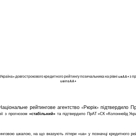
країна» довгострокового кредитного рейтингу позичальника на рівні uaAA+ з пр
uainsAA+
. Національне рейтингове агентство «Рюрік» підтвердило П
орії з прогнозом
«стабільний»
та підтвердило ПрАТ «СК «Колоннейд Украї
нговою шкалою, на що вказують літери «ua» у позначці кредитного ре