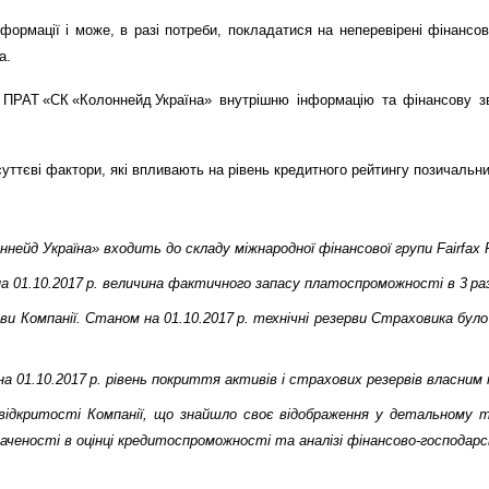
ормації і може, в разі потреби, покладатися на неперевірені фінансові 
а.
РАТ «СК «Колоннейд Україна» внутрішню інформацію та фінансову звіт
уттєві фактори, які впливають на рівень кредитного рейтингу позичальни
оннейд Україна» входить до складу міжнародної фінансової групи
Fairfax
F
а 01.
10
.2017 р. величина фактичного запасу платоспроможності в 3 р
рви Компанії. Станом на 01.10.2017 р. технічні резерви Страховика бу
на 01.10.2017 р. рівень покриття активів і страхових резервів власним
 відкритості Компанії, що знайшло своє відображення у детальному т
ченості в оцінці кредитоспроможності та аналізі фінансово-господарсь