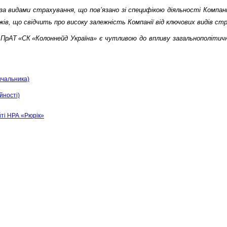
а видами страхування, що пов’язано зі специфікою діяльності Компанії
в, що свідчить про високу залежність Компанії від ключових видів ст
ь ПрАТ «СК «Колоннейд Україна» є чутливою до впливу загальнополітич
ичальника)
йності)
ті НРА «Рюрік»