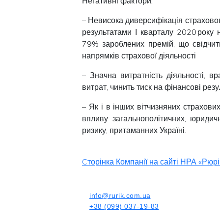
Негативні фактори:
– Невисока диверсифікація страхово
результатами І кварталу 2020 року
79% зароблених премій, що свідчит
напрямків страхової діяльності
– Значна витратність діяльності, в
витрат, чинить тиск на фінансові резу
– Як і в інших вітчизняних страхови
впливу загальнополітичних, юридич
ризику, притаманних Україні.
Cторінка Компанії на сайті НРА «Рюрі
info@rurik.com.ua
+38 (099) 037-19-83