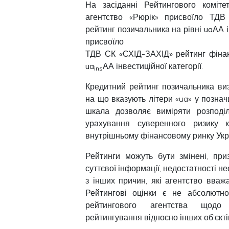
На засіданні Рейтингового коміте
агентство «Рюрік» присвоїло
ТДВ
рейтинг позичальника на рівні
uaАА
і
присвоїло
ТДВ СК «СХІД-ЗАХІД»
рейтинг фінанс
ua
АА
інвестиційної категорії.
ins
Кредитний рейтинг позичальника ви
на що вказують літери «ua» у познач
шкала дозволяє виміряти розподіл
урахування суверенного ризику 
внутрішньому фінансовому ринку Укр
Рейтинги можуть бути змінені, при
суттєвої інформації, недостатності н
з інших причин, які агентство вваж
Рейтингові оцінки є не абсолютн
рейтингового агентства щодо н
рейтингування відносно інших об’єкті