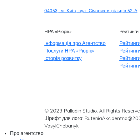
04053, м. Київ, вул. Січових стрільців 52-А
НРА «Рюрік»
Рейтинги
Інформація про Агентство
Рейтинги
Послуги НРА «Рюрік»
Рейтинги
Історія розвитку
Рейтинги
Рейтинги
© 2023 Palladin Studio. All Rights Reserve
Шрифт для лого: RuteniaAkcidentna@20
VasylChebanyk
Про агентство