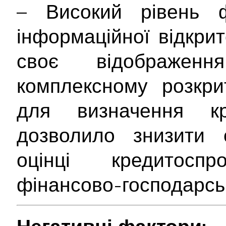
– Високий рівень ф
інформаційної відкри
своє відображе
комплексному розкрит
для визначення кр
дозволило знизити с
оцінці кредитосп
фінансово-господарськ