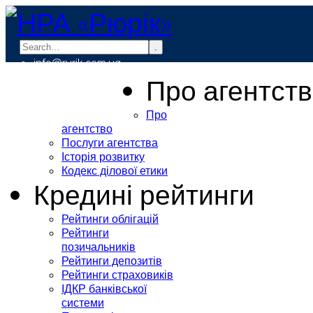
.
info@rurik.com.ua
+38 (099) 037-19-83
Про агентст
Про
агентство
Послуги агентства
Історія розвитку
Кодекс ділової етики
Кредині рейтинги
Рейтинги облігацій
Рейтинги
позичальників
Рейтинги депозитів
Рейтинги страховиків
ІДКР банківської
системи