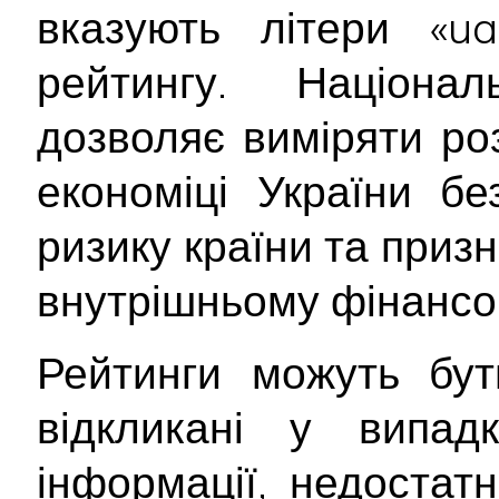
вказують літери «ua
рейтингу. Націона
дозволяє виміряти ро
економіці України б
ризику країни та приз
внутрішньому фінансо
Рейтинги можуть бут
відкликані у випад
інформації, недостатн