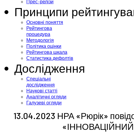
Прес-релізи
Принципи рейтингува
Основні поняття
Рейтингова
процедура
Методологія
Політика оцінки
Рейтингова шкала
Статистика дефолтів
Дослідження
Спеціальні
дослідження
Наукові статті
Аналітичні огляди
Галузеві огляди
13.04.2023 НРА «Рюрік» повід
«ІННОВАЦІЙНИЙ