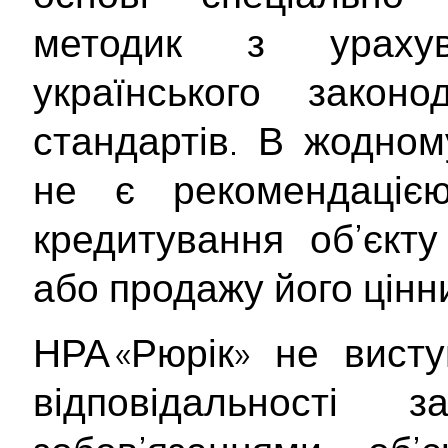
методик з ураху
українського закон
стандартів. В жодном
не є рекомендаціє
кредитування об’єкту
або продажу його цінн
НРА «Рюрік» не вист
відповідальності