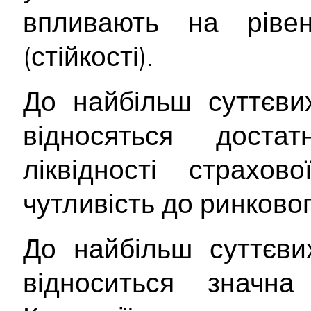
впливають на рівен
(стійкості).
До найбільш суттєв
відносяться достат
ліквідності страхов
чутливість до ринковог
До найбільш суттєв
відноситься значна