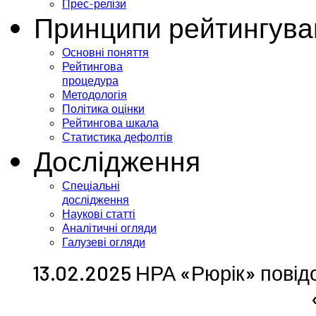
Прес-релізи
Принципи рейтингува
Основні поняття
Рейтингова
процедура
Методологія
Політика оцінки
Рейтингова шкала
Статистика дефолтів
Дослідження
Спеціальні
дослідження
Наукові статті
Аналітичні огляди
Галузеві огляди
13.02.2025 НРА «Рюрік» повід