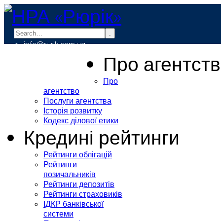
.
info@rurik.com.ua
+38 (099) 037-19-83
Про агентст
Про
агентство
Послуги агентства
Історія розвитку
Кодекс ділової етики
Кредині рейтинги
Рейтинги облігацій
Рейтинги
позичальників
Рейтинги депозитів
Рейтинги страховиків
ІДКР банківської
системи