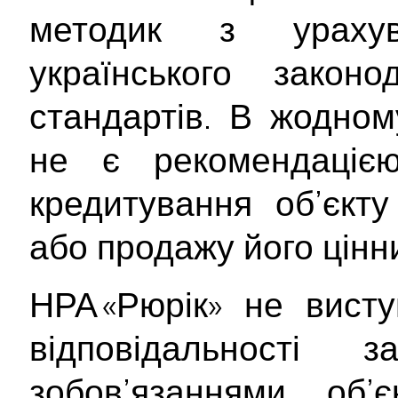
методик з ураху
українського закон
стандартів. В жодном
не є рекомендаціє
кредитування об’єкту
або продажу його цінн
НРА «Рюрік» не вист
відповідальності
зобов’язаннями об’