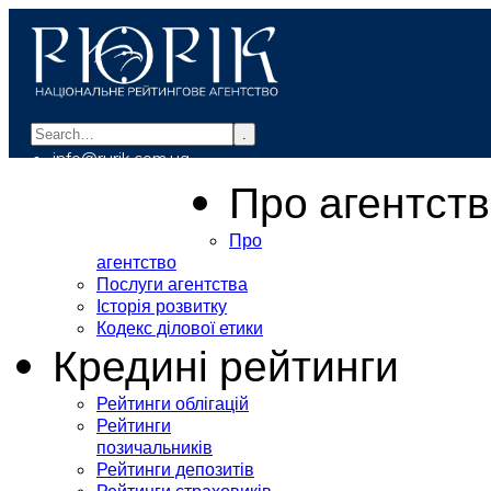
.
info@rurik.com.ua
+38 (099) 037-19-83
Про агентст
Про
агентство
Послуги агентства
Історія розвитку
Кодекс ділової етики
Кредині рейтинги
Рейтинги облігацій
Рейтинги
позичальників
Рейтинги депозитів