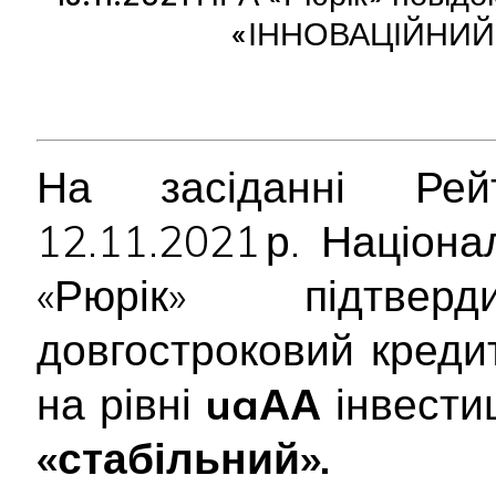
«ІННОВАЦІЙНИЙ
На засіданні Рейт
12.11.2021 р. Націон
«Рюрік» підтв
довгостроковий креди
на рівні
uaАА
інвестиц
«стабільний».