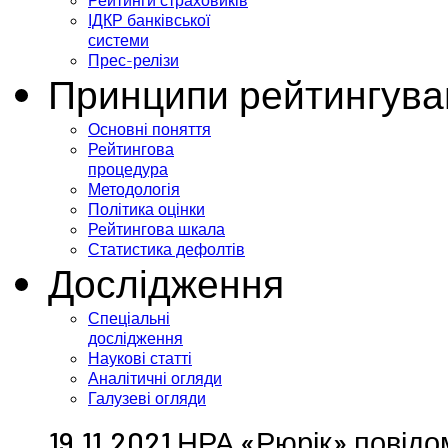
Рейтинги страховиків
ІДКР банківської
системи
Прес-релізи
Принципи рейтингува
Основні поняття
Рейтингова
процедура
Методологія
Політика оцінки
Рейтингова шкала
Статистика дефолтів
Дослідження
Спеціальні
дослідження
Наукові статті
Аналітичні огляди
Галузеві огляди
19.11.2021 НРА «Рюрік» повід