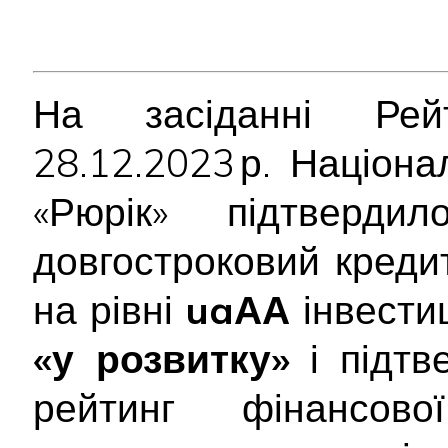
На засіданні Рейт
28.12.2023 р. Націон
«Рюрік» підтверд
довгостроковий креди
на рівні
uaАА
інвестиц
«у розвитку»
і підт
рейтинг фінансової