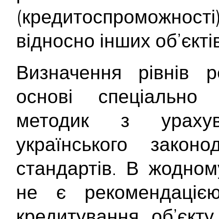
(кредитоспроможност
відносно інших об’єктів
Визначення рівнів р
основі спеціально 
методик з ураху
українського закон
стандартів. В жодном
не є рекомендаціє
кредитування об’єкту