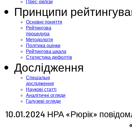
Прес-релізи
Принципи рейтингува
Основні поняття
Рейтингова
процедура
Методологія
Політика оцінки
Рейтингова шкала
Статистика дефолтів
Дослідження
Спеціальні
дослідження
Наукові статті
Аналітичні огляди
Галузеві огляди
10.01.2024 НРА «Рюрік» повідом