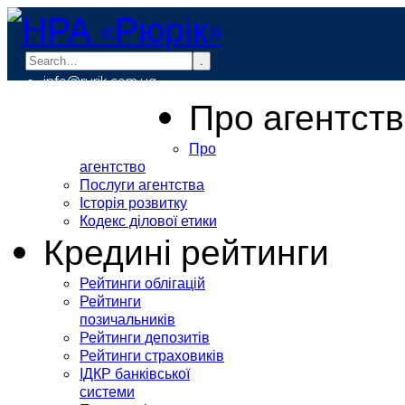
.
info@rurik.com.ua
+38 (099) 037-19-83
Про агентст
Про
агентство
Послуги агентства
Історія розвитку
Кодекс ділової етики
Кредині рейтинги
Рейтинги облігацій
Рейтинги
позичальників
Рейтинги депозитів
Рейтинги страховиків
ІДКР банківської
системи