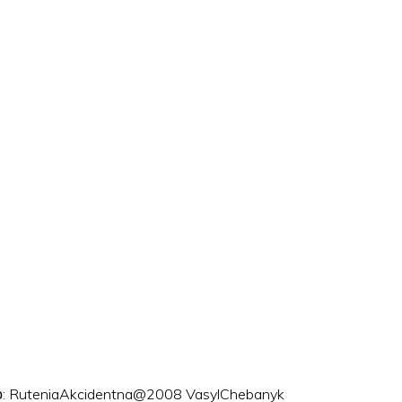
ого: RuteniaAkcidentna@2008 VasylChebanyk