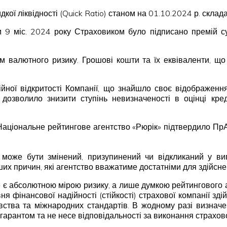
видкої ліквідності (Quick Ratio) станом на 01.10.2024 р. ск
ком 9 міс. 2024 року Страховиком було підписано премій 
ем валютного ризику. Грошові кошти та їх еквіваленти, щ
ійної відкритості Компанії, що знайшло своє відображення
дозволило знизити ступінь невизначеності в оцінці кре
аціональне рейтингове агентство «Рюрік» підтвердило ПрАТ 
ка може бути змінений, призупинений чи відкликаний у вип
ших причин, які агентство вважатиме достатніми для здійсне
не є абсолютною мірою ризику, а лише думкою рейтингового аг
ня фінансової надійності (стійкості) страхової компанії зд
вства та міжнародних стандартів. В жодному разі визна
гарантом та не несе відповідальності за виконання страхов