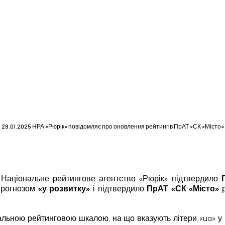
29.01.2025 НРА «Рюрік» повідомляє про оновлення рейтингів ПрАТ «СК «Місто»
р. Національне рейтингове агентство «Рюрік» підтвердило
 прогнозом
«у розвитку»
і підтвердило
ПрАТ «СК «Місто»
р
льною рейтинговою шкалою, на що вказують літери «ua» у 