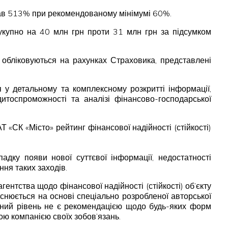
ладав 513% при рекомендованому мінімумі 60%.
сукупно на 40 млн грн проти 31 млн грн за підсумком
о обліковуються на рахунках Страховика, представлені
 у детальному та комплексному розкритті інформації,
дитоспроможності та аналізі фінансово-господарської
«СК «Місто» рейтинг фінансової надійності (стійкості)
адку появи нової суттєвої інформації, недостатності
ння таких заходів.
ентства щодо фінансової надійності (стійкості) об’єкту
ійснюється на основі спеціально розробленої авторської
чений рівень не є рекомендацією щодо будь-яких форм
ою компанією своїх зобов’язань.