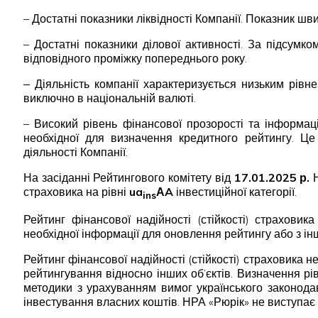
– Достатні показники ліквідності Компанії. Показник ш
– Достатні показники ділової активності. За підсум
відповідного проміжку попереднього року.
‒ Діяльність компанії характеризується низьким рівн
виключно в національній валюті.
– Високий рівень фінансової прозорості та інформац
необхідної для визначення кредитного рейтингу. Це 
діяльності Компанії.
На засіданні Рейтингового комітету від
17.01.2025 р.
Н
страховика на рівні
ua
АA
інвестиційної категорії.
ins
Рейтинг фінансової надійності (стійкості) страхови
необхідної інформації для оновлення рейтингу або з ін
Рейтинг фінансової надійності (стійкості) страховика 
рейтингування відносно інших об’єктів. Визначення рів
методики з урахуванням вимог українського законода
інвестування власних коштів. НРА «Рюрік» не виступає 