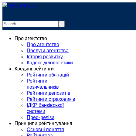
.
info@rurik.com.ua
Про агентство
+38 (099) 037-19-83
Про агентство
Послуги агентства
Історія розвитку
Кодекс ділової етики
Кредині рейтинги
Рейтинги облігацій
Рейтинги
позичальників
Рейтинги депозитів
Рейтинги страховиків
ІДКР банківської
системи
Прес-релізи
Принципи рейтингування
Основні поняття
Рейтингова