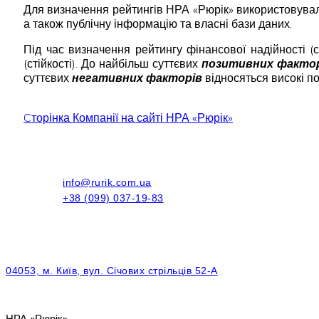
Для визначення рейтингів НРА «Рюрік» використовувало 
а також публічну інформацію та власні бази даних.
Під час визначення рейтингу фінансової надійності (с
(стійкості). До найбільш суттєвих
позитивних факто
суттєвих
негативних факторів
відносяться високі по
Cторінка Компанії на сайті НРА «Рюрік»
info@rurik.com.ua
+38 (099) 037-19-83
04053, м. Київ, вул. Січових стрільців 52-А
НРА «Рюрік»