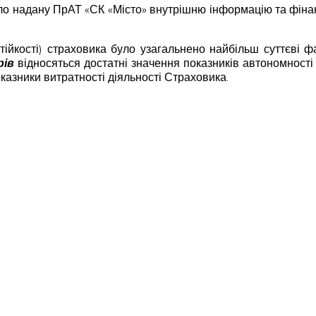
надану ПрАТ «СК «Місто» внутрішню інформацію та фінансову 
тійкості) страховика було узагальнено найбільш суттєві ф
рів
відносяться достатні значення показників автономності
казники витратності діяльності Страховика.