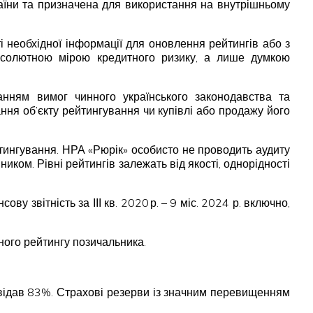
раїни та призначена для використання на внутрішньому
ті необхідної інформації для оновлення рейтингів або з
 абсолютною мірою кредитного ризику, а лише думкою
анням вимог чинного українського законодавства та
ня об’єкту рейтингування чи купівлі або продажу його
тингування. НРА «Рюрік» особисто не проводить аудиту
иком. Рівні рейтингів залежать від якості, однорідності
звітність за ІІІ кв. 2020 р. – 9 міс. 2024 р. включно,
ного рейтингу позичальника.
повідав 83%. Страхові резерви із значним перевищенням