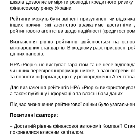
шкала дозволяє виміряти розподіл кредитного ризику 
фінансовому ринку України.
Рейтинги можуть бути змінені, призупинені чи відклика
інших причин, які агентство вважатиме достатніми 
рейтингового агентства щодо надійності (кредитоспромо
Визначення рівнів рейтингів здійснюється на осно
міжнародних стандартів. В жодному разі, присвоєні р
цінних паперів.
НРА «Рюрік» не виступає гарантом та не несе відпові
чи інших перевірок інформації і може, в разі потреби, 
та повноти інформації, що є у розпорядженні Агентства
Для визначення рейтингів НРА «Рюрік» використовувало 
а також публічну інформацію та власні бази даних.
Під час визначення рейтингової оцінки було узагальнен
Позитивні фактори:
– Достатній рівень фінансової автономії Компанії. Ст
покривалися власним капіталом.