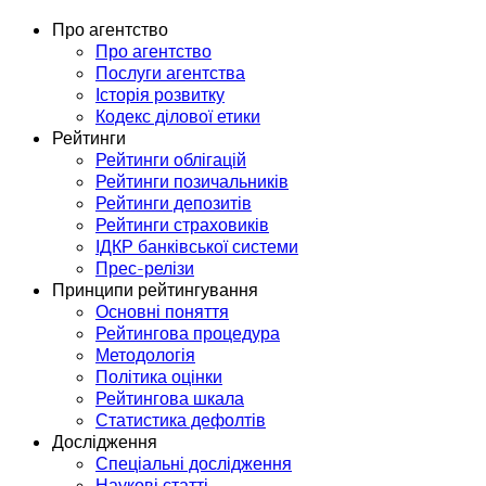
Про агентство
Про агентство
Послуги агентства
Історія розвитку
Кодекс ділової етики
Рейтинги
Рейтинги облігацій
Рейтинги позичальників
Рейтинги депозитів
Рейтинги страховиків
ІДКР банківської системи
Прес-релізи
Принципи рейтингування
Основні поняття
Рейтингова процедура
Методологія
Політика оцінки
Рейтингова шкала
Статистика дефолтів
Дослідження
Спеціальні дослідження
Наукові статті