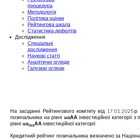
процедура
Методологія
Політика оцінки
Рейтингова шкала
Статистика дефолтів
Дослідження
Спеціальні
дослідження
Наукові статті
Аналітичні огляди
Галузеві огляди
На засіданні Рейтингового комітету від 17.01.2025 
позичальника на рівні
uaАА
інвестиційної категорії з
рівні
ua
АА
інвестиційної категорії.
ins
Кредитний рейтинг позичальника визначено за Націона