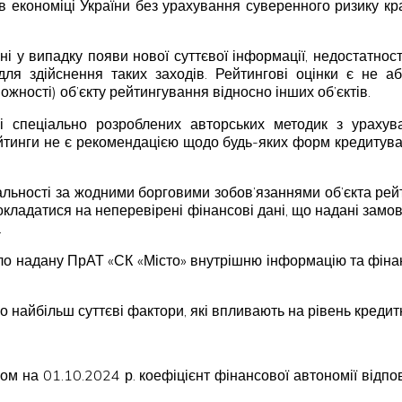
в економіці України без урахування суверенного ризику к
ні у випадку появи нової суттєвої інформації, недостатнос
для здійснення таких заходів. Рейтингові оцінки є не
жності) об’єкту рейтингування відносно інших об’єктів.
ві спеціально розроблених авторських методик з урахув
ейтинги не є рекомендацією щодо будь-яких форм кредитуван
дальності за жодними борговими зобов’язаннями об’єкта рей
покладатися на неперевірені фінансові дані, що надані замовн
.
надану ПрАТ «СК «Місто» внутрішню інформацію та фінансову 
о найбільш суттєві фактори, які впливають на рівень кредит
аном на 01.10.2024 р. коефіцієнт фінансової автономії від