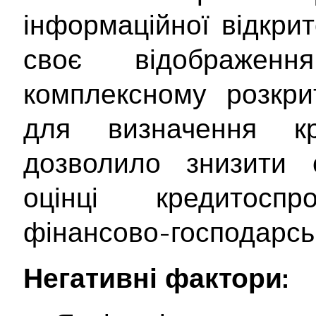
інформаційної відкри
своє відображе
комплексному розкрит
для визначення кр
дозволило знизити с
оцінці кредитосп
фінансово-господарськ
Негативні фактори: