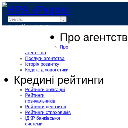
.
info@rurik.com.ua
+38 (099) 037-19-83
Про агентст
Про
агентство
Послуги агентства
Історія розвитку
Кодекс ділової етики
Кредині рейтинги
Рейтинги облігацій
Рейтинги
позичальників
Рейтинги депозитів
Рейтинги страховиків
ІДКР банківської
системи