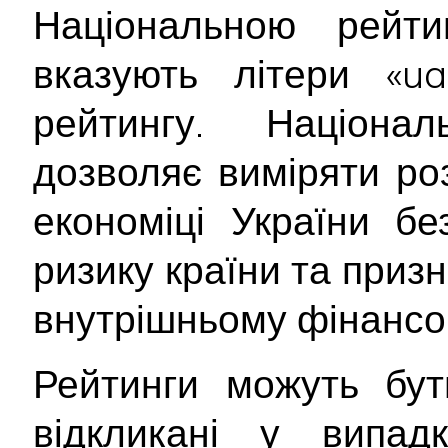
Національною рейт
вказують літери «ua
рейтингу. Націона
дозволяє виміряти ро
економіці України б
ризику країни та приз
внутрішньому фінансо
Рейтинги можуть бут
відкликані у випад