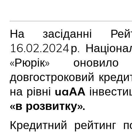
На засіданні Рейт
16.02.2024 р. Націон
«Рюрік» онови
довгостроковий креди
на рівні
uaАА
інвестиц
«в розвитку».
Кредитний рейтинг п