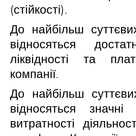
(стійкості).
До найбільш суттєв
відносяться достат
ліквідності та плат
компанії.
До найбільш суттєв
відносяться значні 
витратності діяльнос