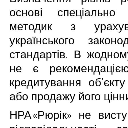
основі спеціально 
методик з ураху
українського закон
стандартів. В жодном
не є рекомендаціє
кредитування об’єкту
або продажу його цінн
НРА «Рюрік» не вист