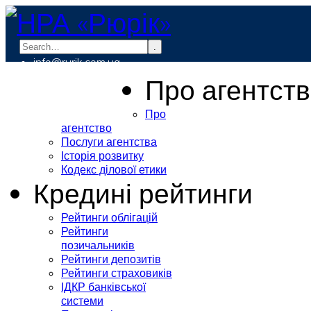
.
info@rurik.com.ua
+38 (099) 037-19-83
Про агентст
Про
агентство
Послуги агентства
Історія розвитку
Кодекс ділової етики
Кредині рейтинги
Рейтинги облігацій
Рейтинги
позичальників
Рейтинги депозитів
Рейтинги страховиків
ІДКР банківської
системи